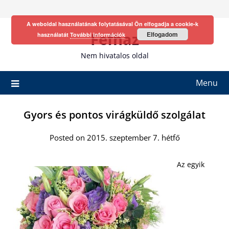
Skip
to
A weboldal használatának folytatásával Ön elfogadja a cookie-k
content
Fefhaz
Elfogadom
használatát
További információk
Nem hivatalos oldal
Menu
Gyors és pontos virágküldő szolgálat
Posted on 2015. szeptember 7. hétfő
Az egyik