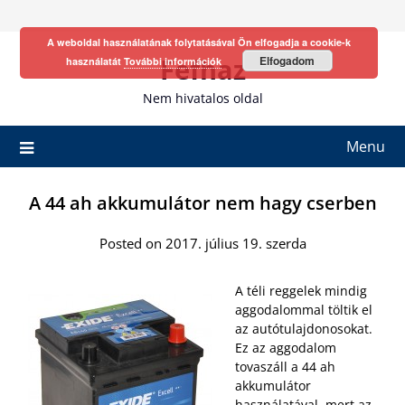
Skip
to
A weboldal használatának folytatásával Ön elfogadja a cookie-k
content
Fefhaz
Elfogadom
használatát
További információk
Nem hivatalos oldal
Menu
A 44 ah akkumulátor nem hagy cserben
Posted on 2017. július 19. szerda
A téli reggelek mindig
aggodalommal töltik el
az autótulajdonosokat.
Ez az aggodalom
tovaszáll a 44 ah
akkumulátor
használatával, mert az