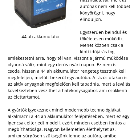
autónak nem kell többet
könyörögni, hogy
elinduljon.
Egyszerűen beindul és
44 ah akkumulátor
tökéletesen működik.
Menet közben csak a
kinti időjárás fog
emlékeztetni arra, hogy tél van, viszont a jármű működése
olyanná válik, mint egy derűs nyári napon. Ez nem is
csoda, hiszen a 44 ah akkumulátor rengeteg tesztnek kell
megfeleljen, mielőtt bekerül egy autóba.
A rázós utakon is
az aktív anyagnak megfelelően kell tapadnia, mert a leválás
következtében veszíthet a hatékonyságából, ami csökkenti
az élettartamot.
A gyártók igyekeznek minél modernebb technológiákat
alkalmazni a 44 ah akkumulátor felépítésében, mert ez egy
igencsak elterjedt modell, ezért minden esetben fontos a
megbízhatósága. Nagyon kellemetlen élethelyzet az,
amikor sürgősen szükségünk lenne az autóra, amibe