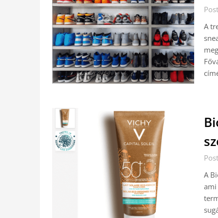
Post
A tr
snea
megb
Fővá
cím
Bi
sz
Pos
A Bi
ami 
term
sugá