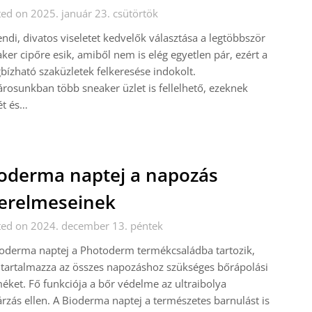
ed on 2025. január 23. csütörtök
endi, divatos viseletet kedvelők választása a legtöbbször
ker cipőre esik, amiből nem is elég egyetlen pár, ezért a
ízható szaküzletek felkeresése indokolt.
rosunkban több sneaker üzlet is fellelhető, ezeknek
ét és…
oderma naptej a napozás
erelmeseinek
ted on 2024. december 13. péntek
oderma naptej a Photoderm termékcsaládba tartozik,
tartalmazza az összes napozáshoz szükséges bőrápolási
éket. Fő funkciója a bőr védelme az ultraibolya
rzás ellen. A Bioderma naptej a természetes barnulást is