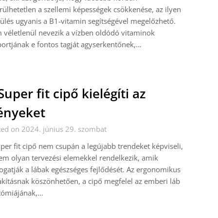
rülhetetlen a szellemi képességek csökkenése, az ilyen
ülés ugyanis a B1-vitamin segítségével megelőzhető.
véletlenül nevezik a vízben oldódó vitaminok
ortjának e fontos tagját agyserkentőnek,…
Super fit cipő kielégíti az
ényeket
ed on 2024. június 29. szombat
per fit cipő nem csupán a legújabb trendeket képviseli,
m olyan tervezési elemekkel rendelkezik, amik
gatják a lábak egészséges fejlődését. Az ergonomikus
akításnak köszönhetően, a cipő megfelel az emberi láb
tómiájának,…