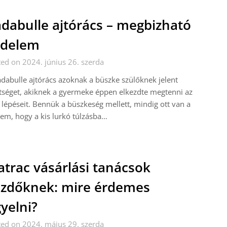
dabulle ajtórács – megbizható
édelem
ed on 2024. június 26. szerda
dabulle ajtórács azoknak a büszke szülőknek jelent
tséget, akiknek a gyermeke éppen elkezdte megtenni az
 lépéseit. Bennük a büszkeség mellett, mindig ott van a
lem, hogy a kis lurkó túlzásba…
trac vásárlási tanácsok
zdőknek: mire érdemes
gyelni?
ed on 2024. május 29. szerda