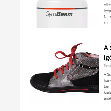
elke
leép
Nem 
csop
A 
ig
Post
A Su
hane
támo
kial
ana