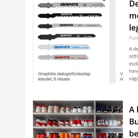
De
me
le
Post
A de
otth
eszk
hane
vág
A 
Bu
be