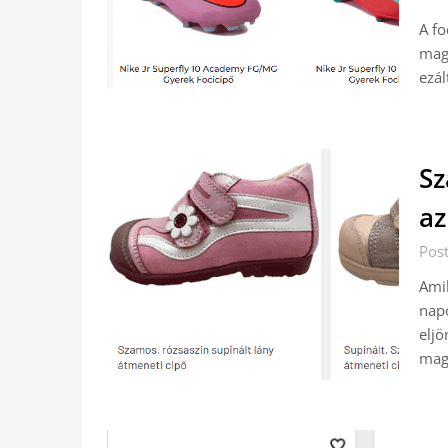
A fo
maga
ezál
Sz
az
Post
Amik
napo
eljö
mag