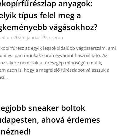
kopírfűrészlap anyagok:
lyik típus felel meg a
gkeményebb vágásokhoz?
ed on 2025. január 29. szerda
kopírfűrész az egyik legsokoldalúbb vágószerszám, ami
oni és ipari munkák során egyaránt használható. Az
öz sikere nemcsak a fűrészgép minőségén múlik,
m azon is, hogy a megfelelő fűrészlapot válasszuk a
ási…
legjobb sneaker boltok
dapesten, ahová érdemes
nézned!