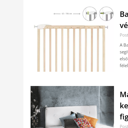
Ba
v
Post
A Ba
segí
első
féle
Ma
ke
fi
Post