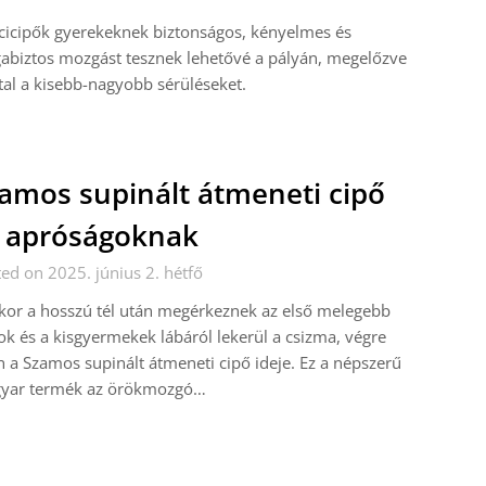
cicipők gyerekeknek biztonságos, kényelmes és
biztos mozgást tesznek lehetővé a pályán, megelőzve
tal a kisebb-nagyobb sérüléseket.
amos supinált átmeneti cipő
 apróságoknak
ed on 2025. június 2. hétfő
or a hosszú tél után megérkeznek az első melegebb
k és a kisgyermekek lábáról lekerül a csizma, végre
n a Szamos supinált átmeneti cipő ideje. Ez a népszerű
yar termék az örökmozgó…