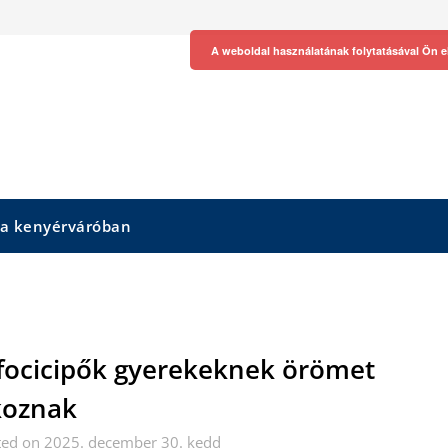
A weboldal használatának folytatásával Ön e
 a kenyérváróban
focicipők gyerekeknek örömet
koznak
ted on 2025. december 30. kedd