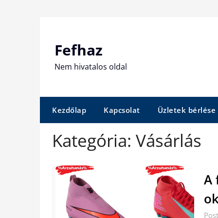
Skip
to
content
Fefhaz
Nem hivatalos oldal
Kezdőlap
Kapcsolat
Üzletek bérlése
Kategória:
Vásárlás
A 
o
Pos