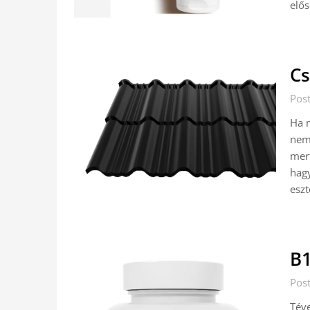
elős
Cs
Post
Ha m
nem
mert
hagy
eszt
B1
Post
Téve