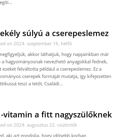
egíti…
ekély súlyú a cserepeslemez
ed on 2024. szeptember 16. hétfő
egfigyeljük, akkor láthatjuk, hogy napjainkban már
 a hagyományosnak nevezhető anyagokkal fednek,
 ezeket felváltotta például a cserepeslemez. Ez a
ományos cserepek formáját mutatja, így kifejezetten
étikussá teszi a tetőt. Családi…
-vitamin a fitt nagyszülőknek
ed on 2024. augusztus 22. csütörtök
d, aki azt gondolja, hogy idősebb korban