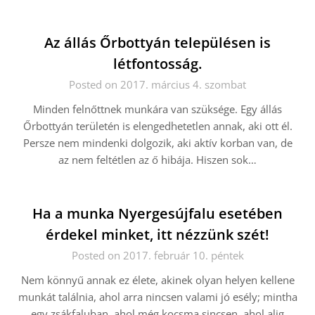
Az állás Őrbottyán településen is
létfontosság.
Posted on 2017. március 4. szombat
Minden felnőttnek munkára van szüksége. Egy állás
Őrbottyán területén is elengedhetetlen annak, aki ott él.
Persze nem mindenki dolgozik, aki aktív korban van, de
az nem feltétlen az ő hibája. Hiszen sok…
Ha a munka Nyergesújfalu esetében
érdekel minket, itt nézzünk szét!
Posted on 2017. február 10. péntek
Nem könnyű annak ez élete, akinek olyan helyen kellene
munkát találnia, ahol arra nincsen valami jó esély; mintha
egy zsákfaluban, ahol még kocsma sincsen, ahol alig