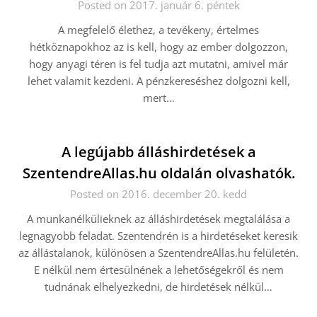
Posted on 2017. január 6. péntek
A megfelelő élethez, a tevékeny, értelmes
hétköznapokhoz az is kell, hogy az ember dolgozzon,
hogy anyagi téren is fel tudja azt mutatni, amivel már
lehet valamit kezdeni. A pénzkereséshez dolgozni kell,
mert…
A legújabb álláshirdetések a
SzentendreAllas.hu oldalán olvashatók.
Posted on 2016. december 20. kedd
A munkanélkülieknek az álláshirdetések megtalálása a
legnagyobb feladat. Szentendrén is a hirdetéseket keresik
az állástalanok, különösen a SzentendreAllas.hu felületén.
E nélkül nem értesülnének a lehetőségekről és nem
tudnának elhelyezkedni, de hirdetések nélkül…