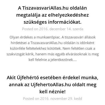
A TiszavasvariAllas.hu oldalán
megtalálja az elhelyezkedéshez
szükséges információkat.
Posted on 2016. december 14. szerda
Olyan érdekes a munkaerőpiac. A tiszavasvári állások
hirdetései a TiszavasvariAllas.hu oldalán is időnként
különféle feltételekhez kötöttek. Nem feltétlen csak a
szakvizsgát kérik, hanem más egyéb elvárásoknak is meg
kell felelnie a jelentkezőnek….
Akit Újfehértó esetében érdekel munka,
annak az UjfehertoAllas.hu oldalt meg
kell néznie!
Posted on 2016. november 29. kedd