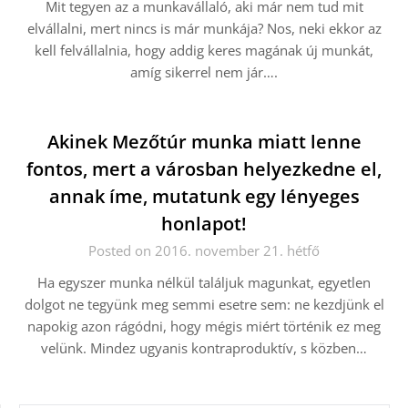
Mit tegyen az a munkavállaló, aki már nem tud mit
elvállalni, mert nincs is már munkája? Nos, neki ekkor az
kell felvállalnia, hogy addig keres magának új munkát,
amíg sikerrel nem jár….
Akinek Mezőtúr munka miatt lenne
fontos, mert a városban helyezkedne el,
annak íme, mutatunk egy lényeges
honlapot!
Posted on 2016. november 21. hétfő
Ha egyszer munka nélkül találjuk magunkat, egyetlen
dolgot ne tegyünk meg semmi esetre sem: ne kezdjünk el
napokig azon rágódni, hogy mégis miért történik ez meg
velünk. Mindez ugyanis kontraproduktív, s közben…