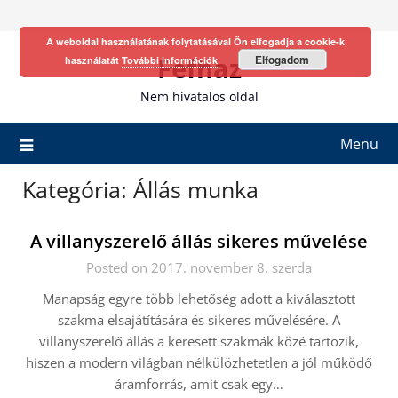
Skip
to
A weboldal használatának folytatásával Ön elfogadja a cookie-k
content
Fefhaz
Elfogadom
használatát
További információk
Nem hivatalos oldal
Menu
Kategória:
Állás munka
A villanyszerelő állás sikeres művelése
Posted on 2017. november 8. szerda
Manapság egyre több lehetőség adott a kiválasztott
szakma elsajátítására és sikeres művelésére. A
villanyszerelő állás a keresett szakmák közé tartozik,
hiszen a modern világban nélkülözhetetlen a jól működő
áramforrás, amit csak egy…