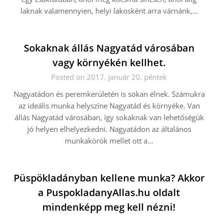
laknak valamennyien, helyi lakosként arra várnánk,…
Sokaknak állás Nagyatád városában
vagy környékén kellhet.
Posted on 2017. január 20. péntek
Nagyatádon és peremkerületén is sokan élnek. Számukra
az ideális munka helyszíne Nagyatád és környéke. Van
állás Nagyatád városában, így sokaknak van lehetőségük
jó helyen elhelyezkedni. Nagyatádon az általános
munkakörök mellet ott a…
Püspökladányban kellene munka? Akkor
a PuspokladanyAllas.hu oldalt
mindenképp meg kell nézni!