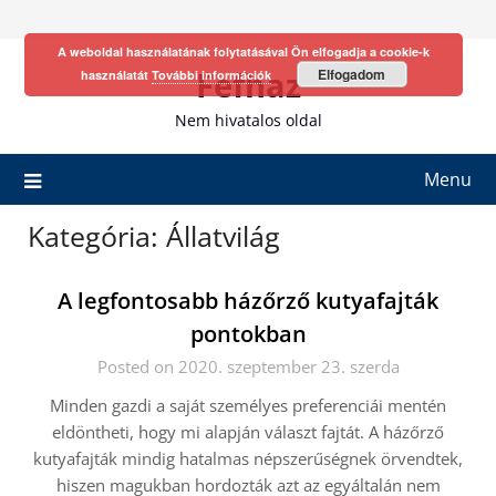
Skip
to
A weboldal használatának folytatásával Ön elfogadja a cookie-k
content
Fefhaz
Elfogadom
használatát
További információk
Nem hivatalos oldal
Menu
Kategória:
Állatvilág
A legfontosabb házőrző kutyafajták
pontokban
Posted on 2020. szeptember 23. szerda
Minden gazdi a saját személyes preferenciái mentén
eldöntheti, hogy mi alapján választ fajtát. A házőrző
kutyafajták mindig hatalmas népszerűségnek örvendtek,
hiszen magukban hordozták azt az egyáltalán nem