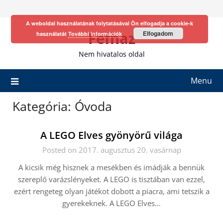
Skip
to
A weboldal használatának folytatásával Ön elfogadja a cookie-k
content
Fefhaz
Elfogadom
használatát
További információk
Nem hivatalos oldal
Menu
Kategória:
Óvoda
A LEGO Elves gyönyörű világa
Posted on 2017. augusztus 20. vasárnap
A kicsik még hisznek a mesékben és imádják a bennük
szereplő varázslényeket. A LEGO is tisztában van ezzel,
ezért rengeteg olyan játékot dobott a piacra, ami tetszik a
gyerekeknek. A LEGO Elves…