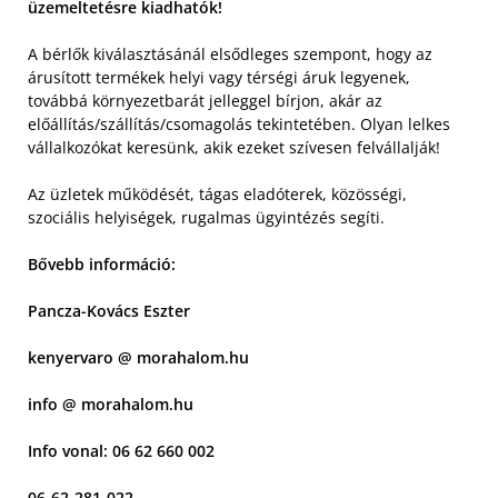
üzemeltetésre kiadhatók!
A bérlők kiválasztásánál elsődleges szempont, hogy az
árusított termékek helyi vagy térségi áruk legyenek,
továbbá környezetbarát jelleggel bírjon, akár az
előállítás/szállítás/csomagolás tekintetében. Olyan lelkes
vállalkozókat keresünk, akik ezeket szívesen felvállalják!
Az üzletek működését, tágas eladóterek, közösségi,
szociális helyiségek, rugalmas ügyintézés segíti.
Bővebb információ:
Pancza-Kovács Eszter
kenyervaro @ morahalom.hu
info @ morahalom.hu
Info vonal: 06 62 660 002
06-62-281-022