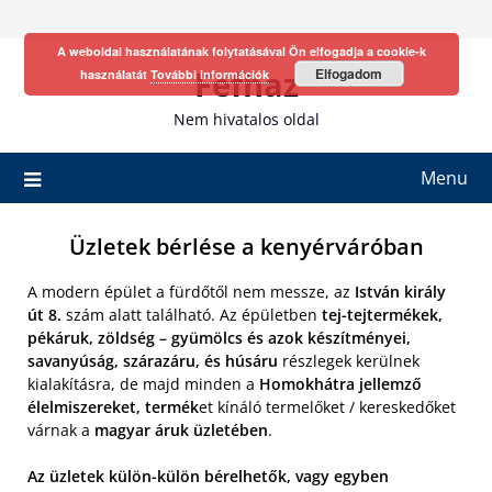
Skip
to
A weboldal használatának folytatásával Ön elfogadja a cookie-k
content
Fefhaz
Elfogadom
használatát
További információk
Nem hivatalos oldal
Menu
Üzletek bérlése a kenyérváróban
A modern épület a fürdőtől nem messze, az
István király
út 8.
szám alatt található. Az épületben
tej-tejtermékek,
pékáruk, zöldség – gyümölcs és azok készítményei,
savanyúság, szárazáru, és húsáru
részlegek kerülnek
kialakításra, de majd minden a
Homokhátra jellemző
élelmiszereket, termék
et kínáló termelőket / kereskedőket
várnak a
magyar áruk üzletében
.
Az üzletek külön-külön bérelhetők, vagy egyben