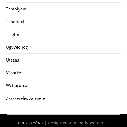
Tanfolyam
Tehertaxi
Telefon
Ügyvéd jog
Utazás
Vásárlás
Webáruház
Zárszerelés zárcsere
©2026 Fefhaz
| Design:
Newspaperly WordPress