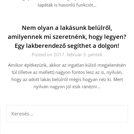
tapéták is hasonló funkciót…
Nem olyan a lakásunk belülről,
amilyennek mi szeretnénk, hogy legyen?
Egy lakberendező segíthet a dolgon!
Posted on 2017. február 3. péntek
Amikor építkezünk, akkor az ingatlan külső megjelenésén
túl (illetve az mellett) nagyon fontos lesz az is, nyilván,
hogy az adott lakás belülről mégis hogyan néz ki. Mert
nyilván nagyon jól esik ránézni…
KERESÉS: