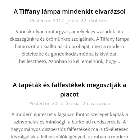
A Tiffany lámpa mindenkit elvarázsol
Posted on 2017. június 22. csütörtök
Vannak olyan műtárgyak, amelyek évszázadok óta
ékességünkre és örömünkre szolgálnak. A Tiffany lámpa
határozottan kiállta az idő próbáját, mert a modern
életvitelbe és gondolkodásmódba is kiválóan
beilleszthető. Azonban ki kell emelnünk, hogy…
A tapéták és falfestékek megosztják a
piacot
Posted on 2017. február 26. vasárnap
A modern építészet világában fontos szerepet kaptak a
színvonalas és minőségi falburkolati rendszerek is. A
hagyományos diszperziós falfestékek ma is tökéletesen
kiszolgálják a felhasználók igényeit, azonban a modern