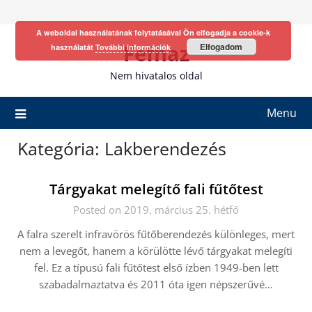
Skip
to
A weboldal használatának folytatásával Ön elfogadja a cookie-k
content
Fefhaz
Elfogadom
használatát
További információk
Nem hivatalos oldal
Menu
Kategória:
Lakberendezés
Tárgyakat melegítő fali fűtőtest
Posted on 2019. március 25. hétfő
A falra szerelt infravörös fűtőberendezés különleges, mert
nem a levegőt, hanem a körülötte lévő tárgyakat melegíti
fel. Ez a típusú fali fűtőtest első ízben 1949-ben lett
szabadalmaztatva és 2011 óta igen népszerűvé…