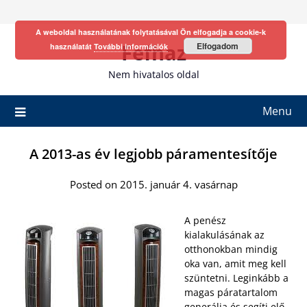
Skip
to
A weboldal használatának folytatásával Ön elfogadja a cookie-k
content
Fefhaz
Elfogadom
használatát
További információk
Nem hivatalos oldal
Menu
A 2013-as év legjobb páramentesítője
Posted on 2015. január 4. vasárnap
A penész
kialakulásának az
otthonokban mindig
oka van, amit meg kell
szüntetni. Leginkább a
magas páratartalom
generálja és segíti elő