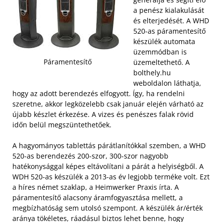
a penész kialakulását
és elterjedését. A WHD
520-as páramentesítő
készülék automata
üzemmódban is
Páramentesítő
üzemeltethető. A
bolthely.hu
weboldalon láthatja,
hogy az adott berendezés elfogyott. Így, ha rendelni
szeretne, akkor legközelebb csak január elején várható az
újabb készlet érkezése. A vizes és penészes falak rövid
időn belül megszüntethetőek.
A hagyományos tablettás párátlanítókkal szemben, a WHD
520-as berendezés 200-szor, 300-szor nagyobb
hatékonysággal képes eltávolítani a párát a helyiségből. A
WDH 520-as készülék a 2013-as év legjobb terméke volt. Ezt
a híres német szaklap, a Heimwerker Praxis írta. A
páramentesítő alacsony áramfogyasztása mellett, a
megbízhatóság sem utolsó szempont. A készülék ár/érték
aránya tökéletes, ráadásul biztos lehet benne, hogy