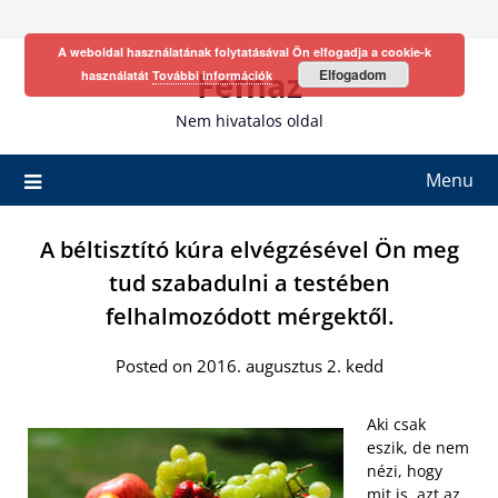
Skip
to
A weboldal használatának folytatásával Ön elfogadja a cookie-k
content
Fefhaz
Elfogadom
használatát
További információk
Nem hivatalos oldal
Menu
A béltisztító kúra elvégzésével Ön meg
tud szabadulni a testében
felhalmozódott mérgektől.
Posted on 2016. augusztus 2. kedd
Aki csak
eszik, de nem
nézi, hogy
mit is, azt az