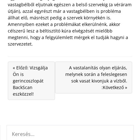
vastagbélből eljutnak egészen a belső szervekig (a véráram
útján), azzal egyrészt már a vastagbélben is probléma
állhat elő, másrészt pedig a szervek környékén is.
Amennyiben ezeket a problémákat elkerülnénk, akkor
célszerű lesz a béltisztító kúra elvégzését mielőbb
megtenni, hogy a felgyülemlett mérgek el tudják hagyni a
szervezetet.
« Előző: Vizsgálja
A vastalanítás olyan eljárás,
Ön is
melynek során a feleslegesen
gerincoszlopát
sok vasat kivonjuk a vízből.
BackScan
:Következő »
eszközzel!
KERESÉS: