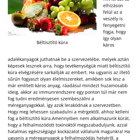
elhízáson
felül az a
veszély is
fenyegetni
fogja, hogy
így olyan
Béltisztító kúra
káros
adalékanyagok juthatnak be a szervezetébe, melyek aztán
képesek lesznek arra, hogy tevékenységük miatt béltisztító
kúra elvégzésére sarkallják az embert. Ha ugyanis az illető
sűrűn fogyaszt olyan élelmiszereket, amikben sok lesz a
már említett káros anyag, ráadásul mindezt huzamosabb
ideig, akkor az immunrendszere egy ponton túl már nem
fog tudni eredményesen szembeszállni a
méreganyagokkal, így azok lerakódnak a szervezetben.
Hogy meg lehessen szabadulni a mérgektől, ahhoz kelleni
fog a béltisztító kúra.
Amennyiben nem alkalmazunk kúrát,
hogy a felhalmozódott toxinoktól megszabaduljunk, azzal
hatalmas egészségügyi kockázatot vállalunk magunkra! Ha
ugyanis a méreganyagok a felhalmozódás helyéről, a