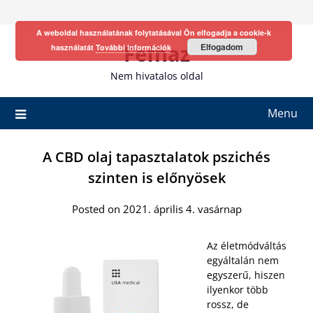
Skip
to
A weboldal használatának folytatásával Ön elfogadja a cookie-k
content
Fefhaz
Elfogadom
használatát
További információk
Nem hivatalos oldal
Menu
A CBD olaj tapasztalatok pszichés
szinten is előnyösek
Posted on 2021. április 4. vasárnap
Az életmódváltás
egyáltalán nem
egyszerű, hiszen
ilyenkor több
rossz, de