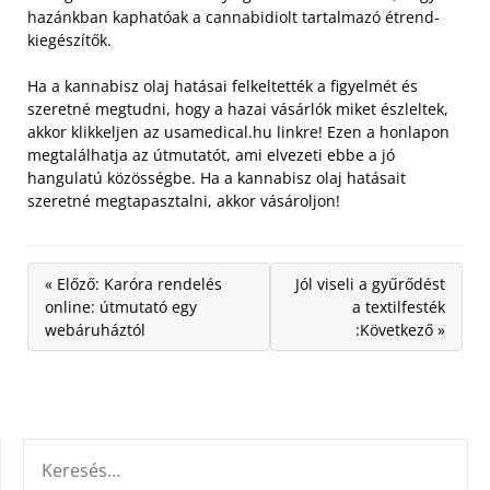
hazánkban kaphatóak a cannabidiolt tartalmazó étrend-
kiegészítők.
Ha a kannabisz olaj hatásai felkeltették a figyelmét és
szeretné megtudni, hogy a hazai vásárlók miket észleltek,
akkor klikkeljen az usamedical.hu linkre! Ezen a honlapon
megtalálhatja az útmutatót, ami elvezeti ebbe a jó
hangulatú közösségbe. Ha a kannabisz olaj hatásait
szeretné megtapasztalni, akkor vásároljon!
« Előző: Karóra rendelés
Jól viseli a gyűrődést
online: útmutató egy
a textilfesték
webáruháztól
:Következő »
KERESÉS: