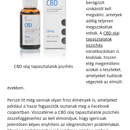
berögzült
szokástól kell
megválni, amelyek
addig teljesen
megszokottak
voltak. A
CBD olaj
tapasztalatok
pszichés
vonatkozásban is
kiválóak, hiszen
elég megemlíteni
CBD olaj tapasztalatok pszihés
azokat a teszteket,
amelyeket tudósok
végeztek az elmúlt
években.
Persze itt még vannak olyan friss élmények is, amelyeket
például a hazai fogyasztók osztanak meg a Facebook
csoportban. Visszatérve a CBD olaj tapasztalatok pszichés
összefüggéseihez az kell elmondjuk, hogy igencsak
jelentősen képes enyhíteni az idegrendszeri problémákat.