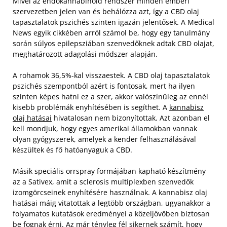
Mivel az endokannabinoid rendszer minden emberi
szervezetben jelen van és behálózza azt, így a CBD olaj
tapasztalatok pszichés szinten igazán jelentősek. A Medical
News egyik cikkében arról számol be, hogy egy tanulmány
során súlyos epilepsziában szenvedőknek adtak CBD olajat,
meghatározott adagolási módszer alapján.
A rohamok 36,5%-kal visszaestek. A CBD olaj tapasztalatok
pszichés szempontból azért is fontosak, mert ha ilyen
szinten képes hatni ez a szer, akkor valószínűleg az ennél
kisebb problémák enyhítésében is segíthet.
A
kannabisz
olaj hatásai
hivatalosan nem bizonyítottak. Azt azonban el
kell mondjuk, hogy egyes amerikai államokban vannak
olyan gyógyszerek, amelyek a kender felhasználásával
készültek és fő hatóanyaguk a CBD.
Másik speciális orrspray formájában kapható készítmény
az a Sativex, amit a sclerosis multiplexben szenvedők
izomgörcseinek enyhítésére használnak. A kannabisz olaj
hatásai máig vitatottak a legtöbb országban, ugyanakkor a
folyamatos kutatások eredményei a közeljövőben biztosan
be fognak érni. Az már tényleg fél sikernek számít, hogy