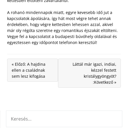
kettesben eltölteni zavartalanul.
A rohanó mindennapok miatt, egyre kevesebb idő jut a
kapcsolatok ápolására, így hát most végre tehet annak
érdekében, hogy végre kettesben lehessen azzal, akivel
már oly régóta szeretne egy romantikus éjszakát eltölteni.
Vegye fel a kapcsolatot a budapesti búvóhely oldalával és
egyeztessen egy időpontot telefonon keresztül!
« Előző: A hajdina
Láttál már igazi, indiai,
ellen a családnak
kézzel festett
sem lesz kifogása
kristálygyöngyöt?
:Következő »
KERESÉS: