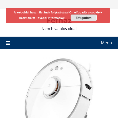
Skip
to
A weboldal használatának folytatásával Ön elfogadja a cookie-k
content
Fefhaz
Elfogadom
használatát
További információk
Nem hivatalos oldal
Menu