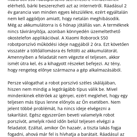
elérhető, bárki beszerezheti azt az internetről. Ráadásul 2
év garancia van minden egyes készülékre, ezért egyáltalán
nem kell aggódjon amiatt, hogy netalán meghibásodik.
Még az akkumulátorra is 6 hónap jótállás van. A terméknek
nincs távirányítója, azonban könnyedén üzemeltethető
okostelefon applikációval. A Xiaomi Roborock S50
robotporszívó működési ideje nagyjából 2 óra. Ezt követően
visszatér a töltőállomásra és feltölti az akkumulátorát.
Amennyiben a feladatát nem végezte el teljesen, akkor
ismét útra kel, és a kihagyott részeket befejezi. Az tény,
hogy rengeteg előnye származna a gép alkalmazásából.
Persze válogathat a robot porszívó széles skálájában,
hiszen nem mindig a legdrágább típus válik be. Mivel
mindenkinek eltérőek az igényei, ezért meglehet, hogy egy
teljesen más típus lenne előnyös az Ön esetében. Nem
jelent többé problémát, ha nincs ideje elvégezni a
takarítást. Egész egyszerűen beveti valamelyik robot
porszívót, amelyik rövid időn belül teljesen elvégzi a
feladatot. Ezáltal, amikor Ön hazaér, a tiszta lakás fogja
fogadni, ahová már fel is hívhatja a barátait. Ráadásul az