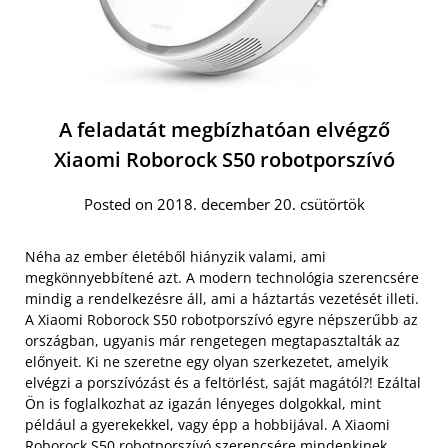
A feladatát megbízhatóan elvégző
Xiaomi Roborock S50 robotporszívó
Posted on 2018. december 20. csütörtök
Néha az ember életéből hiányzik valami, ami
megkönnyebbítené azt. A modern technológia szerencsére
mindig a rendelkezésre áll, ami a háztartás vezetését illeti.
A Xiaomi Roborock S50 robotporszívó egyre népszerűbb az
országban, ugyanis már rengetegen megtapasztalták az
előnyeit. Ki ne szeretne egy olyan szerkezetet, amelyik
elvégzi a porszívózást és a feltörlést, saját magától?! Ezáltal
Ön is foglalkozhat az igazán lényeges dolgokkal, mint
például a gyerekekkel, vagy épp a hobbijával. A Xiaomi
Roborock S50 robotporszívó szerencsére mindenkinek