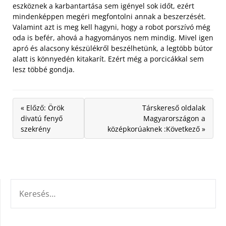
eszköznek a karbantartása sem igényel sok időt, ezért
mindenképpen megéri megfontolni annak a beszerzését.
Valamint azt is meg kell hagyni, hogy a robot porszívó még
oda is befér, ahová a hagyományos nem mindig. Mivel igen
apró és alacsony készülékről beszélhetünk, a legtöbb bútor
alatt is könnyedén kitakarít. Ezért még a porcicákkal sem
lesz többé gondja.
« Előző: Örök
Társkereső oldalak
divatú fenyő
Magyarországon a
szekrény
középkorúaknek :Következő »
KERESÉS: