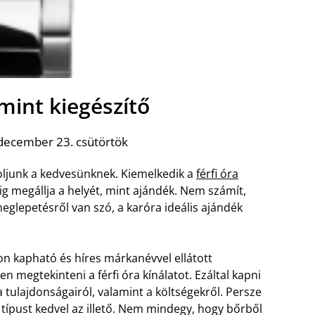
 mint kiegészítő
december 23. csütörtök
oljunk a kedvesünknek. Kiemelkedik a
férfi óra
g megállja a helyét, mint ajándék. Nem számít,
eglepetésről van szó, a karóra ideális ajándék
n kapható és híres márkanévvel ellátott
n megtekinteni a férfi óra kínálatot.
Ezáltal kapni
 tulajdonságairól, valamint a költségekről. Persze
 típust kedvel az illető. Nem mindegy, hogy bőrből