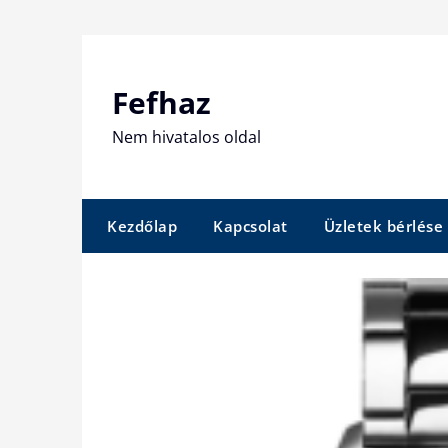
Skip
to
content
Fefhaz
Nem hivatalos oldal
Kezdőlap
Kapcsolat
Üzletek bérlése