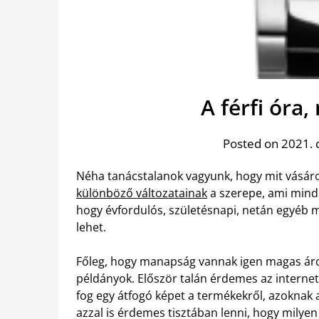
A férfi óra,
Posted on 2021. 
Néha tanácstalanok vagyunk, hogy mit vásár
különböző változatainak
a szerepe, ami mindi
hogy évfordulós, születésnapi, netán egyéb m
lehet.
Főleg, hogy manapság vannak igen magas áro
példányok. Először talán érdemes az internete
fog egy átfogó képet a termékekről, azoknak a
azzal is érdemes tisztában lenni, hogy milyen