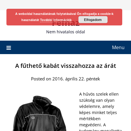
Skip
to
A weboldal használatának folytatásával Ön elfogadja a cookie-k
content
Fefhaz
Elfogadom
használatát
További információk
Nem hivatalos oldal
Menu
A fűthető kabát visszahozza az árát
Posted on 2016. április 22. péntek
A hűvös szelek ellen
szükség van olyan
védelemre, amely
képes minket teljes
mértékben
megvédeni. A
tudomány megalkotta