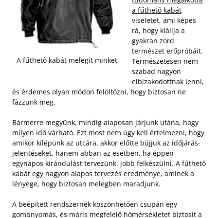
a fűthető kabát
viseletet, ami képes
rá, hogy kiállja a
gyakran zord
természet erőpróbáit.
A fűthető kabát melegít minket
Természetesen nem
szabad nagyon
elbizakodottnak lenni,
és érdemes olyan módon felöltözni, hogy biztosan ne
fázzunk meg.
Bármerre megyünk, mindig alaposan járjunk utána, hogy
milyen idő várható. Ezt most nem úgy kell értelmezni, hogy
amikor kilépünk az utcára, akkor előtte bújjuk az időjárás-
jelentéseket, hanem abban az esetben, ha éppen
egynapos kirándulást tervezünk, jobb felkészülni. A fűthető
kabát egy nagyon alapos tervezés eredménye, aminek a
lényege, hogy biztosan melegben maradjunk.
A beépített rendszernek köszönhetően csupán egy
gombnyomás, és máris megfelelő hőmérsékletet biztosít a