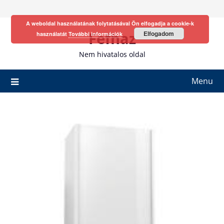
Skip
to
A weboldal használatának folytatásával Ön elfogadja a cookie-k
content
Fefhaz
Elfogadom
használatát
További információk
Nem hivatalos oldal
Menu