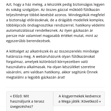
Azt, hogy a ház meleg, a készülék pedig biztonságos legyen
és sokáig szolgáljon. Az összes gázzal működő fűtőkazán
teljesítménye többé-kevésbé azonos.
Mindegyikük megfelel
a biztonsági előírásoknak, de a drágább modellek komplex,
többlépcsős öndiagnosztikai rendszerrel, hatékony védelmi
automatizálással rendelkeznek. Az ilyen gázkazán ár
persze már valamivel magasabb értéket mutat, mint az
egyszerűbb berendezések.
A költséget az alkatrészek és az összeszerelés minősége
határozza meg. A webáruházunk olyan fűtőkazánokat
forgalmaz, amelyek különböző környezetben való
használatra alkalmasak. Ha olyan készüléket szeretne
vásárolni, ami valóban hatékony, akkor segítünk Önnek
megtalálni a legjobb gázkazán árat!
« Előző: Mit
A kisgyermekek kedvence
használjunk a terasz
a Mega játék :Következő »
üvegezéshez?