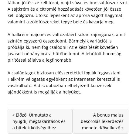
tálban jól össze kell törni, majd sóval és borssal fűszerezni.
A sajtkrém és a citromlé hozzáadását követően jól össze
kell dolgozni. Utolsó lépésként az apróra vágott hagymát,
valamint a zöldfűszereket tegye bele és kavarja meg.
A halkrém majonézes változatáért sokan rajonganak, amit
szintén egyszerű összedobni. Bármelyik variációt is
próbálja ki, nem fog csalódni! Az elkészítését követően
javasolt néhány órára hűtőbe tenni. A lehűtött finomság
pirítóssal tálalva a legfinomabb.
A családtagok biztosan előszeretettel fogják fogyasztani.
Halkrém válogatás egyébként az interneten keresztül is
vásárolható. A díszdobozban elhelyezett konzervek
ajándékként is megállják a helyüket.
« Előző: Útmutató a
A bonus malus
nyugdíj megtakarítások és
besorolás lekérdezés
a hitelek költségeihez
menete :Következő »