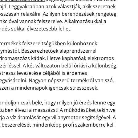
jd. Leggyakrabban azok választják, akik szeretnek
sszasan relaxálni. Az ilyen berendezések rengeteg
nkcióval vannak felszerelve. Alkalmazásukkal a
rdés sokkal élvezetesebb lehet.
termékek felszereltségükben különböznek
ymástól. Beszerezhetőek alaprendszerrel
dromasszázs kádak, illetve kaphatóak elektromos
zérléssel. A két változaton belül óriási a különbség.
stressz levezetése céljából is érdemes
gvásárolni. Nagyon népszerű termékről van szó,
szen a mindennapok igencsak stresszesek.
ndoljon csak bele, hogy milyen jó érzés lenne egy
 közben élvezi a masszázst! A működésüket tekintve
ja a víz áramlását egy villanymotor segítségével. A
 beszerelését mindenképp profi szakemberre kell