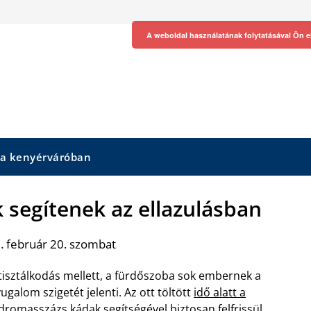
A weboldal használatának folytatásával Ön e
 a kenyérváróban
 segítenek az ellazulásban
. február 20. szombat
tisztálkodás mellett, a fürdőszoba sok embernek a
ugalom szigetét jelenti. Az ott töltött
idő alatt a
idromasszázs kádak
segítségével biztosan felfrissül