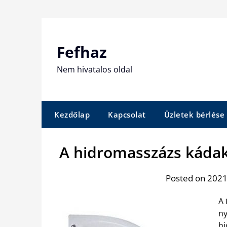
Skip
to
content
Fefhaz
Nem hivatalos oldal
Kezdőlap
Kapcsolat
Üzletek bérlése
A hidromasszázs kádak
Posted on 2021
A 
ny
h