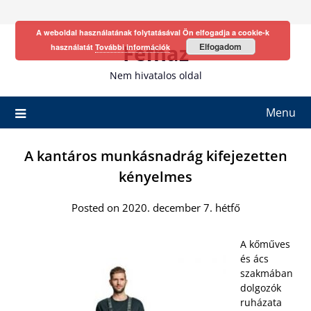
Skip
to
A weboldal használatának folytatásával Ön elfogadja a cookie-k
content
Fefhaz
Elfogadom
használatát
További információk
Nem hivatalos oldal
Menu
A kantáros munkásnadrág kifejezetten
kényelmes
Posted on 2020. december 7. hétfő
A kőműves
és ács
szakmában
dolgozók
ruházata