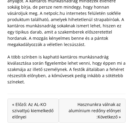
anyagot. A kantáros munkásnadrág mindezek ellenére
sokáig bírja, de persze nem mindegy, hogy honnan
vásároljuk meg.
A netpolc.hu internetes felületén sokféle
produktum található, amelyek hihetetlenül strapabíróak. A
kantáros munkásnadrág sokaknak ismert lehet, hiszen ez
egy tipikus darab, amit a szakemberek előszeretettel
hordanak. A mozgás kényelmes benne és a pántok
megakadályozzák a véletlen lecsúszást.
A több színben is kapható kantáros munkásnadrág
kiválasztása során figyelembe lehet venni, hogy éppen mi a
szakmája az illető személynek. A festők általában a fehéret
részesítik előnyben, a kőművesek pedig inkább a sötétebb
színeket.
« Előző: Az AL-KO
Hasznunkra válnak az
szivattyú kiemelkedő
alumínium redőny előnyei
előnyei
:Következő »