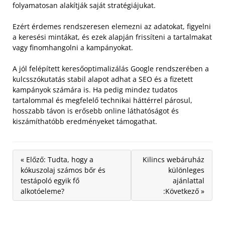
folyamatosan alakítják saját stratégiájukat.
Ezért érdemes rendszeresen elemezni az adatokat, figyelni
a keresési mintákat, és ezek alapján frissíteni a tartalmakat
vagy finomhangolni a kampányokat.
A jól felépített keresőoptimalizálás Google rendszerében a
kulcsszókutatás stabil alapot adhat a SEO és a fizetett
kampányok számára is. Ha pedig mindez tudatos
tartalommal és megfelelő technikai háttérrel párosul,
hosszabb távon is erősebb online láthatóságot és
kiszámíthatóbb eredményeket támogathat.
« Előző: Tudta, hogy a
Kilincs webáruház
kókuszolaj számos bőr és
különleges
testápoló egyik fő
ajánlattal
alkotóeleme?
:Következő »