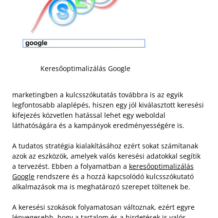
Keresőoptimalizálás Google
marketingben a kulcsszókutatás továbbra is az egyik
legfontosabb alaplépés, hiszen egy jól kiválasztott keresési
kifejezés közvetlen hatással lehet egy weboldal
láthatóságára és a kampányok eredményességére is.
A tudatos stratégia kialakításához ezért sokat számítanak
azok az eszközök, amelyek valós keresési adatokkal segítik
a tervezést. Ebben a folyamatban a
keresőoptimalizálás
Google
rendszere és a hozzá kapcsolódó kulcsszókutató
alkalmazások ma is meghatározó szerepet töltenek be.
A keresési szokások folyamatosan változnak, ezért egyre
lényegesebb, hogy a tartalom és a hirdetések is valós