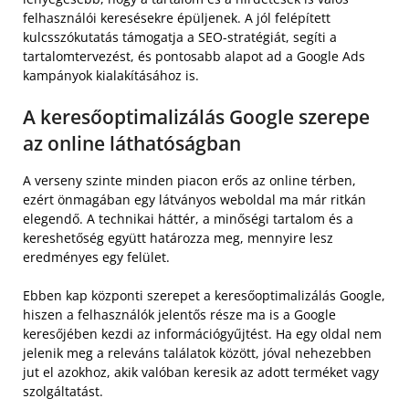
felhasználói keresésekre épüljenek. A jól felépített
kulcsszókutatás támogatja a SEO-stratégiát, segíti a
tartalomtervezést, és pontosabb alapot ad a Google Ads
kampányok kialakításához is.
A keresőoptimalizálás Google szerepe
az online láthatóságban
A verseny szinte minden piacon erős az online térben,
ezért önmagában egy látványos weboldal ma már ritkán
elegendő. A technikai háttér, a minőségi tartalom és a
kereshetőség együtt határozza meg, mennyire lesz
eredményes egy felület.
Ebben kap központi szerepet a keresőoptimalizálás Google,
hiszen a felhasználók jelentős része ma is a Google
keresőjében kezdi az információgyűjtést. Ha egy oldal nem
jelenik meg a releváns találatok között, jóval nehezebben
jut el azokhoz, akik valóban keresik az adott terméket vagy
szolgáltatást.