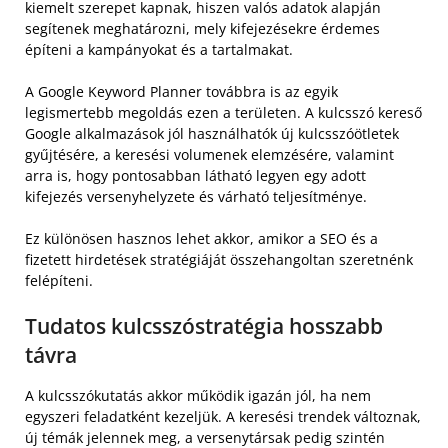
kiemelt szerepet kapnak, hiszen valós adatok alapján
segítenek meghatározni, mely kifejezésekre érdemes
építeni a kampányokat és a tartalmakat.
A Google Keyword Planner továbbra is az egyik
legismertebb megoldás ezen a területen. A kulcsszó kereső
Google alkalmazások jól használhatók új kulcsszóötletek
gyűjtésére, a keresési volumenek elemzésére, valamint
arra is, hogy pontosabban látható legyen egy adott
kifejezés versenyhelyzete és várható teljesítménye.
Ez különösen hasznos lehet akkor, amikor a SEO és a
fizetett hirdetések stratégiáját összehangoltan szeretnénk
felépíteni.
Tudatos kulcsszóstratégia hosszabb
távra
A kulcsszókutatás akkor működik igazán jól, ha nem
egyszeri feladatként kezeljük. A keresési trendek változnak,
új témák jelennek meg, a versenytársak pedig szintén