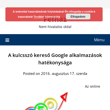
Skip
to
A weboldal használatának folytatásával Ön elfogadja a cookie-k
content
Fefhaz
Elfogadom
használatát
További információk
Nem hivatalos oldal
Menu
A kulcsszó kereső Google alkalmazások
hatékonysága
Posted on 2016. augusztus 17. szerda
Az online