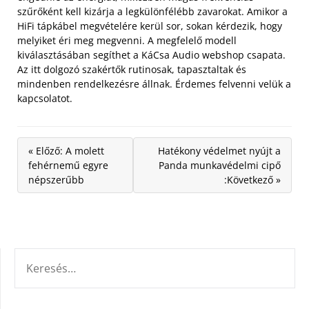
szűrőként kell kizárja a legkülönfélébb zavarokat. Amikor a
HiFi tápkábel megvételére kerül sor, sokan kérdezik, hogy
melyiket éri meg megvenni. A megfelelő modell
kiválasztásában segíthet a KáCsa Audio webshop csapata.
Az itt dolgozó szakértők rutinosak, tapasztaltak és
mindenben rendelkezésre állnak. Érdemes felvenni velük a
kapcsolatot.
« Előző: A molett
Hatékony védelmet nyújt a
fehérnemű egyre
Panda munkavédelmi cipő
népszerűbb
:Következő »
KERESÉS: