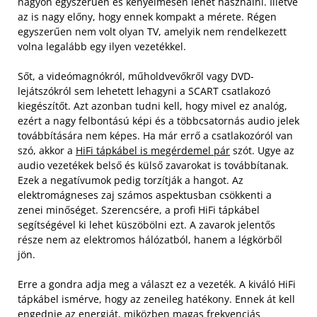
nagyon egyszerűen és kényelmesen lehet használni. Illetve
az is nagy előny, hogy ennek kompakt a mérete. Régen
egyszerűen nem volt olyan TV, amelyik nem rendelkezett
volna legalább egy ilyen vezetékkel.
Sőt, a videómagnókról, műholdvevőkről vagy DVD-
lejátszókról sem lehetett lehagyni a SCART csatlakozó
kiegészítőt. Azt azonban tudni kell, hogy mivel ez analóg,
ezért a nagy felbontású képi és a többcsatornás audio jelek
továbbítására nem képes. Ha már errő a csatlakozóról van
szó, akkor a
HiFi tápkábel is megérdemel pár
szót. Ugye az
audio vezetékek belső és külső zavarokat is továbbítanak.
Ezek a negatívumok pedig torzítják a hangot. Az
elektromágneses zaj számos aspektusban csökkenti a
zenei minőséget. Szerencsére, a profi HiFi tápkábel
segítségével ki lehet küszöbölni ezt. A zavarok jelentős
része nem az elektromos hálózatból, hanem a légkörből
jön.
Erre a gondra adja meg a választ ez a vezeték. A kiváló HiFi
tápkábel ismérve, hogy az zeneileg hatékony. Ennek át kell
engednie az energiát, miközben magas frekvenciás