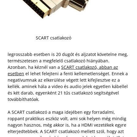
SCART csatlakozó
legrosszabb esetben is 20 dugót és aljzatot követelne meg,
természetesen a megfelelő csatlakozó hiányában.
Azonban, ha kéznél van a
SCART csatlakozó, abban az
esetben
el lehet felejteni a fenti kellemetlenséget. Ennek a
negatívumnak az elkerülése végett lett kifejlesztve ez a
kellék. aminek hála a video és audio jelek egyetlen kábellel
és két darab, egyenként 21 tűs csatlakozó segítségével
továbbíthatóak.
A SCART csatlakozó a maga idejében egy forradalmi,
roppant praktikus eszköz volt, ami sok helyen még mindig
nagyon hasznos, még akkor is, ha a HDMI vezetékek egyre
elterjedtebbek. A SCART csatlakozó mellett szól, hogy azt