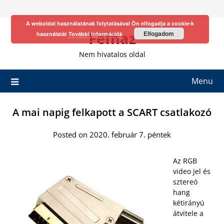
Skip
to
A weboldal használatának folytatásával Ön elfogadja a cookie-k
content
Fefhaz
Elfogadom
használatát
További információk
Nem hivatalos oldal
Menu
A mai napig felkapott a SCART csatlakozó
Posted on 2020. február 7. péntek
Az RGB
video jel és
sztereó
hang
kétirányú
átvitele a