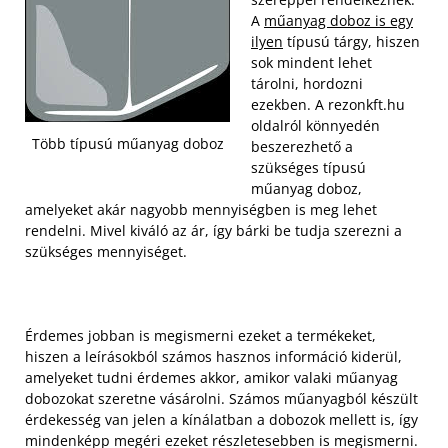
A
műanyag doboz is egy
ilyen
típusú tárgy, hiszen
sok mindent lehet
tárolni, hordozni
ezekben. A rezonkft.hu
oldalról könnyedén
Több típusú műanyag doboz
beszerezhető a
szükséges típusú
műanyag doboz,
amelyeket akár nagyobb mennyiségben is meg lehet
rendelni. Mivel kiváló az ár, így bárki be tudja szerezni a
szükséges mennyiséget.
Érdemes jobban is megismerni ezeket a termékeket,
hiszen a leírásokból számos hasznos információ kiderül,
amelyeket tudni érdemes akkor, amikor valaki műanyag
dobozokat szeretne vásárolni. Számos műanyagból készült
érdekesség van jelen a kínálatban a dobozok mellett is, így
mindenképp megéri ezeket részletesebben is megismerni.