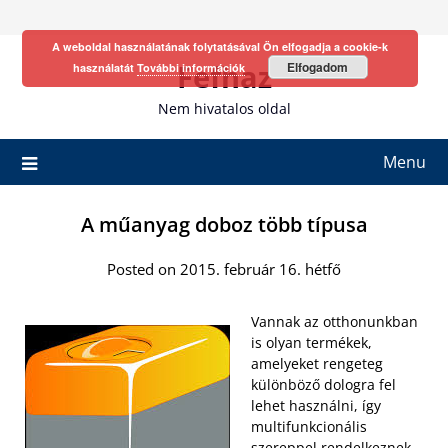
Skip
to
A weboldal használatának folytatásával Ön elfogadja a cookie-k
content
Fefhaz
Elfogadom
használatát
További információk
Nem hivatalos oldal
Menu
A műanyag doboz több típusa
Posted on 2015. február 16. hétfő
Vannak az otthonunkban
is olyan termékek,
amelyeket rengeteg
különböző dologra fel
lehet használni, így
multifunkcionális
szereppel rendelkeznek.