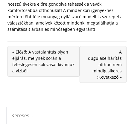
hosszú évekre előre gondolva tehessék a vevők
komfortosabbá otthonukat! A mindenkori igényekhez
mérten többféle műanyag nyílászáró modell is szerepel a
választékban, amelyek között mindenki megtalálhatja a
számításait árban és minőségben egyaránt!
« Előző: A vastalanítás olyan
A
eljárás, melynek során a
duguláselhárítás
feleslegesen sok vasat kivonjuk
otthon nem
a vízből.
mindig sikeres
:Következő »
KERESÉS: