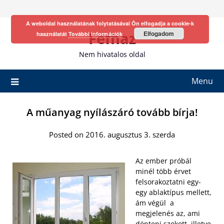
Skip
to
A weboldal használatának folytatásával Ön elfogadja a cookie-k
content
Fefhaz
Elfogadom
használatát
További információk
Nem hivatalos oldal
Menu
A műanyag nyílászáró tovább bírja!
Posted on 2016. augusztus 3. szerda
Az ember próbál
minél több érvet
felsorakoztatni egy-
egy ablaktípus mellett,
ám végül a
megjelenés az, ami
dönteni szokott, illetve