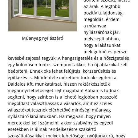
az árak. A legtöbb
pozitív tulajdonság,
megoldás, érdem
a műanyag
nyílászárónak jár,
Műanyag nyílászáró
mely segít abban,
hogy a lakásunkat
melegebbé és persze
kevésbé zajossá tegyük! A hangszigetelés és a hőszigetelés
egy különösen fontos szempont akkor, ha új ablakokat kell
beépíteni. Ennek oka lehet felújítás, korszerűsítés és
építkezés is. Mindenféle méretben tudnak segíteni a
Daidalos Kft. munkatársai, hiszen raktárkészletük
megannyi lehetőséget rejt magában! Abban is tudnak
segíteni, hogy színben is a lehető legjobban passzoló
megoldást választhassák a vásárlók, amihez széles
választékot tesznek elérhetővé minőségi műanyag
nyílászáró kínálatukban.
Ha meg van, hogy milyen
méretekkel kell számolni, akkor szabvány és egyedi
esetekben is állnak rendelkezésre szakértő
szolgáltatásaikkal, melyek lehetőséget nyújtanak rá, hogy