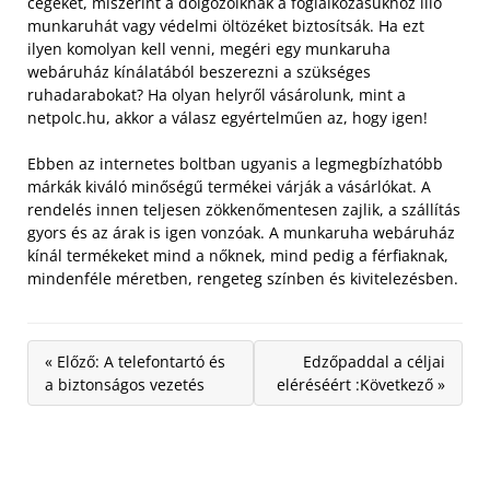
cégeket, miszerint a dolgozóiknak a foglalkozásukhoz illő
munkaruhát vagy védelmi öltözéket biztosítsák. Ha ezt
ilyen komolyan kell venni, megéri egy munkaruha
webáruház kínálatából beszerezni a szükséges
ruhadarabokat? Ha olyan helyről vásárolunk, mint a
netpolc.hu, akkor a válasz egyértelműen az, hogy igen!
Ebben az internetes boltban ugyanis a legmegbízhatóbb
márkák kiváló minőségű termékei várják a vásárlókat. A
rendelés innen teljesen zökkenőmentesen zajlik, a szállítás
gyors és az árak is igen vonzóak. A munkaruha webáruház
kínál termékeket mind a nőknek, mind pedig a férfiaknak,
mindenféle méretben, rengeteg színben és kivitelezésben.
« Előző: A telefontartó és
Edzőpaddal a céljai
a biztonságos vezetés
eléréséért :Következő »