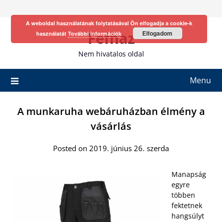
Skip
to
A weboldal használatának folytatásával Ön elfogadja a cookie-k
content
Fefhaz
Elfogadom
használatát
További információk
Nem hivatalos oldal
Menu
A munkaruha webáruházban élmény a
vásárlás
Posted on 2019. június 26. szerda
Manapság
egyre
többen
fektetnek
hangsúlyt