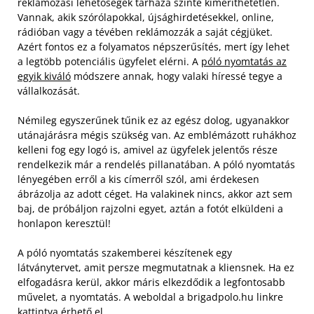
reklámozási lehetőségek tárháza szinte kimeríthetetlen.
Vannak, akik szórólapokkal, újsághirdetésekkel, online,
rádióban vagy a tévében reklámozzák a saját cégjüket.
Azért fontos ez a folyamatos népszerűsítés, mert így lehet
a legtöbb potenciális ügyfelet elérni. A
póló nyomtatás az
egyik kiváló
módszere annak, hogy valaki híressé tegye a
vállalkozását.
Némileg egyszerűnek tűnik ez az egész dolog, ugyanakkor
utánajárásra mégis szükség van. Az emblémázott ruhákhoz
kelleni fog egy logó is, amivel az ügyfelek jelentős része
rendelkezik már a rendelés pillanatában.
A póló nyomtatás
lényegében erről a kis címerről szól, ami érdekesen
ábrázolja az adott céget. Ha valakinek nincs, akkor azt sem
baj, de próbáljon rajzolni egyet, aztán a fotót elküldeni a
honlapon keresztül!
A póló nyomtatás szakemberei készítenek egy
látványtervet, amit persze megmutatnak a kliensnek. Ha ez
elfogadásra kerül, akkor máris elkezdődik a legfontosabb
művelet, a nyomtatás. A weboldal a brigadpolo.hu linkre
kattintva érhető el.