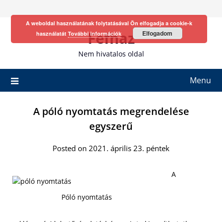
Skip
to
A weboldal használatának folytatásával Ön elfogadja a cookie-k
content
Fefhaz
Elfogadom
használatát
További információk
Nem hivatalos oldal
Menu
A póló nyomtatás megrendelése
egyszerű
Posted on 2021. április 23. péntek
A
Póló nyomtatás