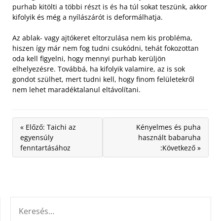
purhab kitölti a többi részt is és ha túl sokat teszünk, akkor
kifolyik és még a nyílászárót is deformálhatja.
Az ablak- vagy ajtókeret eltorzulása nem kis probléma,
hiszen így már nem fog tudni csukódni, tehát fokozottan
oda kell figyelni, hogy mennyi purhab kerüljön
elhelyezésre. Továbbá, ha kifolyik valamire, az is sok
gondot szülhet, mert tudni kell, hogy finom felületekről
nem lehet maradéktalanul eltávolítani.
« Előző: Taichi az
Kényelmes és puha
egyensúly
használt babaruha
fenntartásához
:Következő »
KERESÉS: