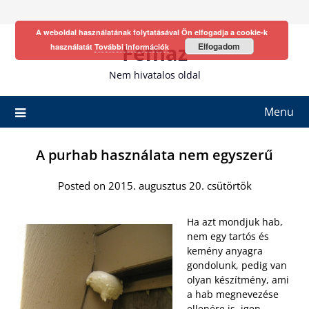
Skip
to
A weboldal használatának folytatásával Ön elfogadja a cookie-k
content
Fefhaz
Elfogadom
használatát
További információk
Nem hivatalos oldal
Menu
A purhab használata nem egyszerű
Posted on 2015. augusztus 20. csütörtök
Ha azt mondjuk hab,
nem egy tartós és
kemény anyagra
gondolunk, pedig van
olyan készítmény, ami
a hab megnevezése
ellenére is, igen