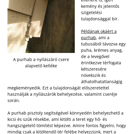
kemény és jelentős
szigetelési
tulajdonsággal bír.
Példának okáért a
purhab
, ami a
tubusából távozva egy
puha, krémes anyag,
de a levegővel
A purhab a nyílászáró csere
érintkezve térfogata
alapvető kelléke
kétszeresére
növekszik és
áthatolhatatlanságig
megkeményedik.
Ezt a tulajdonságát előszeretettel
használják a nyílászárók behelyezése, valamint cseréje
során.
A purhab pisztoly segítségével könnyedén behelyezhető a
kicsi és szűk résekbe, ami kitölti a teret egy hő- és
hangszigetelő tömítést képezve. Amire fontos figyelni, hogy
mindig csak a kitöltendő tér felébe helyezzünk, mert a