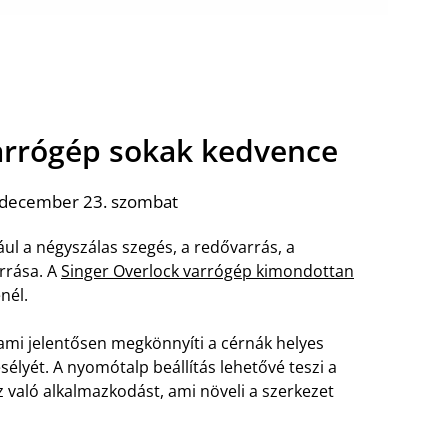
varrógép sokak kedvence
 december 23. szombat
ául a négyszálas szegés, a redővarrás, a
arrása. A
Singer Overlock varrógép kimondottan
nél.
ami jelentősen megkönnyíti a cérnák helyes
sélyét. A nyomótalp beállítás lehetővé teszi a
való alkalmazkodást, ami növeli a szerkezet