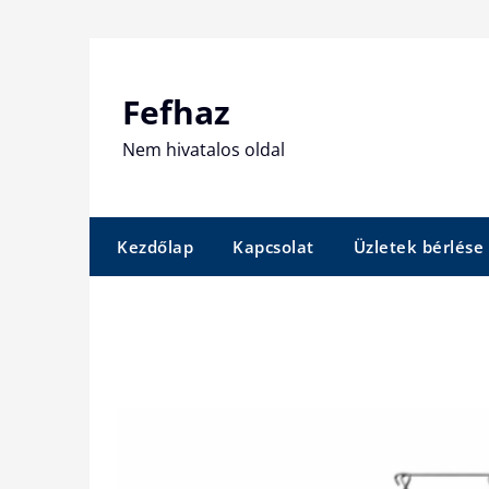
Skip
to
content
Fefhaz
Nem hivatalos oldal
Kezdőlap
Kapcsolat
Üzletek bérlése