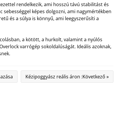
zettel rendelkezik, ami hosszú távú stabilitást és
erc sebességgel képes dolgozni, ami nagymértékben
tű és a súlya is könnyű, ami leegyszerűsíti a
ncolásban, a kötött, a hurkolt, valamint a nyúlós
Overlock varrógép sokoldalúságát. Ideális azoknak,
snek.
mazása
Kézipoggyász reális áron :Következő »