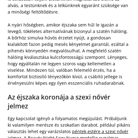
alvás, a testünknek és a lelkünknek egyaránt szüksége van
a minőségi feltöltődésre.
A nyári hőségben, amikor éjszaka sem hűl le igazán a
levegő, tökéletes alternatívának bizonyul a szatén hálóing.
A bőrhöz simulva hűvös érzetet nyújt, a gondosan
kialakított fazon pedig mesés kényelmet garantál, ezáltal a
pihenés könnyedén megvalósulhat. A megfelelő szatén
hálóing kiválasztása kulcsfontosságú szempont. Lényeges,
hogy egyáltalán ne legyen szoros vagy kellemetlen a
viselése. Mindezen túl, valóban felemelő érzés, ha a
komfortot biztosító tényezőkön kívül, a csábító jellege is
érvényesülni képes egy ilyen esszenciális ruhadarabnak.
Az éjszaka koronája a szexi nővér
jelmez
Egy kapcsolat igényli a folyamatos megújulást. Próbáljunk
ki valamilyen merésze és szokatlan darabot, például pikáns
választás lehet egy varázslatos
péntek estére a szexi nővér
jelmez
. A Beauty Night Sexy Nurse modellje rugalmas,