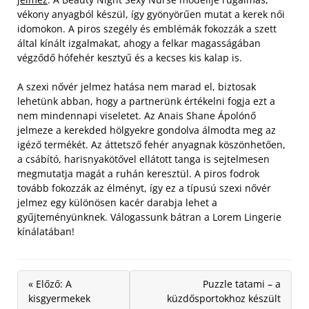
vékony anyagból készül, így gyönyörűen mutat a kerek női
idomokon. A piros szegély és emblémák fokozzák a szett
által kínált izgalmakat, ahogy a felkar magasságában
végződő hófehér kesztyű és a kecses kis kalap is.
A szexi nővér jelmez hatása nem marad el, biztosak
lehetünk abban, hogy a partnerünk értékelni fogja ezt a
nem mindennapi viseletet. Az Anais Shane Ápolónő
jelmeze a kerekded hölgyekre gondolva álmodta meg az
igéző termékét. Az áttetsző fehér anyagnak köszönhetően,
a csábító, harisnyakötővel ellátott tanga is sejtelmesen
megmutatja magát a ruhán keresztül. A piros fodrok
tovább fokozzák az élményt, így ez a típusú szexi nővér
jelmez egy különösen kacér darabja lehet a
gyűjteményünknek. Válogassunk bátran a Lorem Lingerie
kínálatában!
« Előző: A
Puzzle tatami – a
kisgyermekek
küzdősportokhoz készült