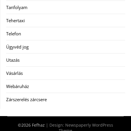
Tanfolyam
Tehertaxi
Telefon
Ügyvéd jog
Utazás
Vásárlás
Webáruház
Zárszerelés zárcsere
©2026 Fefhaz
| Design:
Newspaperly WordPress
Theme