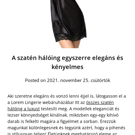
A szatén hálóing egyszerre elegáns és
kényelmes
Posted on 2021. november 25. csütörtök
Aki szeretne elegáns és vonzó lenni éjjel is, látogasson el a
a Lorem Lingerie webáruházába! Itt az
összes szatén
hálóing a luxust
testesíti meg. A modellek eleganciát és
lezser könnyedséget kínálnak, miközben egy-egy kihívó
darab is felkelti magára a figyelmet a sorban. Érezzük
magunkat különlegesnek és tegyünk azért, hogy a pihenés
is stílusosan teljen! Életünknek meghatározó eleme az