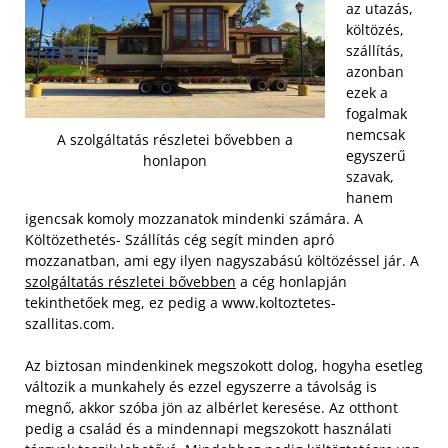
az utazás,
költözés,
szállítás,
azonban
ezek a
fogalmak
nemcsak
A szolgáltatás részletei bővebben a
egyszerű
honlapon
szavak,
hanem
igencsak komoly mozzanatok mindenki számára. A
Költözethetés- Szállítás cég segít minden apró
mozzanatban, ami egy ilyen nagyszabású költözéssel jár. A
szolgáltatás részletei bővebben
a cég honlapján
tekinthetőek meg, ez pedig a www.koltoztetes-
szallitas.com.
Az biztosan mindenkinek megszokott dolog, hogyha esetleg
változik a munkahely és ezzel egyszerre a távolság is
megnő, akkor szóba jön az albérlet keresése. Az otthont
pedig a család és a mindennapi megszokott használati