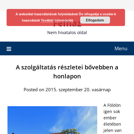
Skip
to
A weboldal használatának folytatásával Ön elfogadja a cookie-k
content
Fefhaz
Elfogadom
használatát
További információk
Nem hivatalos oldal
Menu
A szolgáltatás részletei bővebben a
honlapon
Posted on 2015. szeptember 20. vasárnap
A Földön
igen sok
ember
életében
jelen van