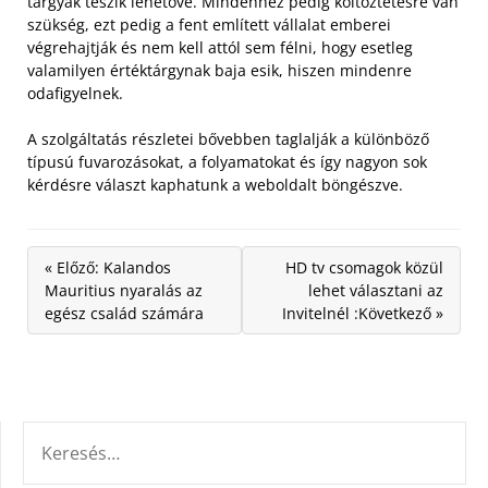
tárgyak teszik lehetővé. Mindehhez pedig költöztetésre van
szükség, ezt pedig a fent említett vállalat emberei
végrehajtják és nem kell attól sem félni, hogy esetleg
valamilyen értéktárgynak baja esik, hiszen mindenre
odafigyelnek.
A szolgáltatás részletei bővebben taglalják a különböző
típusú fuvarozásokat, a folyamatokat és így nagyon sok
kérdésre választ kaphatunk a weboldalt böngészve.
« Előző: Kalandos
HD tv csomagok közül
Mauritius nyaralás az
lehet választani az
egész család számára
Invitelnél :Következő »
KERESÉS: