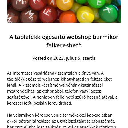
A táplálékkiegészítő webshop bármikor
felkereshető
Posted on 2023. július 5. szerda
Az internetes vásárlásnak számtalan előnye van. A
táplálékkiegészítő webshop kihagyhatatlan feltételeket
kínál. A kiszemelt készítményt néhány kattintással
megrendelheti az otthonából, telefon vagy laptop
segítségével. A honlapon fellelhető szűrő használatával, a
keresési időt jócskán lerövidítheti.
Ha valamilyen kérdése van a termékekkel kapcsolatban,
akkor bátran tárcsázza az ügyfélszolgálat telefonszámát,
bár erre aligha lesz szükség, mivel az árucikkek részletes