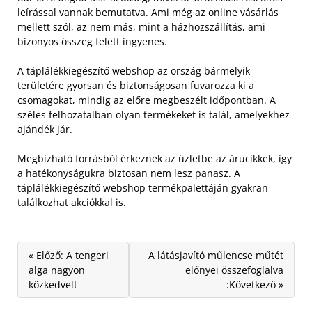
leírással vannak bemutatva. Ami még az online vásárlás
mellett szól, az nem más, mint a házhozszállítás, ami
bizonyos összeg felett ingyenes.
A táplálékkiegészítő webshop az ország bármelyik
területére gyorsan és biztonságosan fuvarozza ki a
csomagokat, mindig az előre megbeszélt időpontban. A
széles felhozatalban olyan termékeket is talál, amelyekhez
ajándék jár.
Megbízható forrásból érkeznek az üzletbe az árucikkek, így
a hatékonyságukra biztosan nem lesz panasz. A
táplálékkiegészítő webshop termékpalettáján gyakran
találkozhat akciókkal is.
« Előző: A tengeri
A látásjavító műlencse műtét
alga nagyon
előnyei összefoglalva
közkedvelt
:Következő »