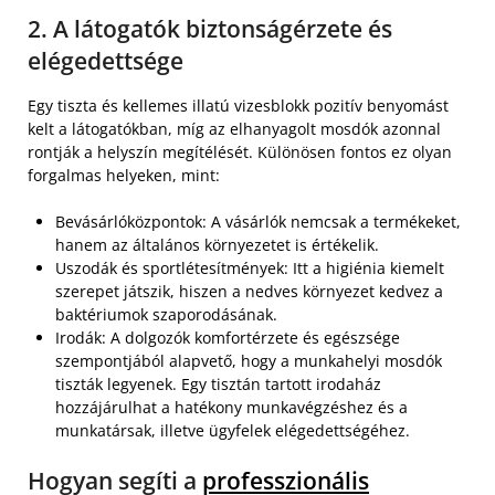
2. A látogatók biztonságérzete és
elégedettsége
Egy tiszta és kellemes illatú vizesblokk pozitív benyomást
kelt a látogatókban, míg az elhanyagolt mosdók azonnal
rontják a helyszín megítélését. Különösen fontos ez olyan
forgalmas helyeken, mint:
Bevásárlóközpontok: A vásárlók nemcsak a termékeket,
hanem az általános környezetet is értékelik.
Uszodák és sportlétesítmények: Itt a higiénia kiemelt
szerepet játszik, hiszen a nedves környezet kedvez a
baktériumok szaporodásának.
Irodák: A dolgozók komfortérzete és egészsége
szempontjából alapvető, hogy a munkahelyi mosdók
tiszták legyenek. Egy tisztán tartott irodaház
hozzájárulhat a hatékony munkavégzéshez és a
munkatársak, illetve ügyfelek elégedettségéhez.
Hogyan segíti a
professzionális