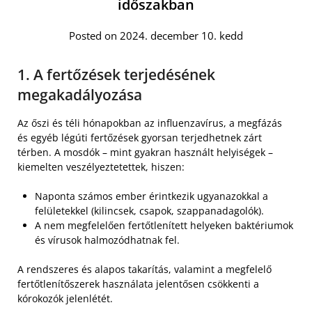
időszakban
Posted on 2024. december 10. kedd
1. A fertőzések terjedésének
megakadályozása
Az őszi és téli hónapokban az influenzavírus, a megfázás
és egyéb légúti fertőzések gyorsan terjedhetnek zárt
térben. A mosdók – mint gyakran használt helyiségek –
kiemelten veszélyeztetettek, hiszen:
Naponta számos ember érintkezik ugyanazokkal a
felületekkel (kilincsek, csapok, szappanadagolók).
A nem megfelelően fertőtlenített helyeken baktériumok
és vírusok halmozódhatnak fel.
A rendszeres és alapos takarítás, valamint a megfelelő
fertőtlenítőszerek használata jelentősen csökkenti a
kórokozók jelenlétét.