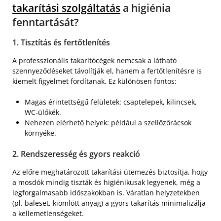
takarítási szolgáltatás
a higiénia
fenntartását?
1. Tisztítás és fertőtlenítés
A professzionális takarítócégek nemcsak a látható
szennyeződéseket távolítják el, hanem a fertőtlenítésre is
kiemelt figyelmet fordítanak. Ez különösen fontos:
Magas érintettségű felületek: csaptelepek, kilincsek,
WC-ülőkék.
Nehezen elérhető helyek: például a szellőzőrácsok
környéke.
2. Rendszeresség és gyors reakció
Az előre meghatározott takarítási ütemezés biztosítja, hogy
a mosdók mindig tiszták és higiénikusak legyenek, még a
legforgalmasabb időszakokban is. Váratlan helyzetekben
(pl. baleset, kiömlött anyag) a gyors takarítás minimalizálja
a kellemetlenségeket.