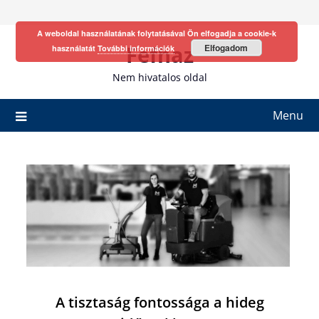
Skip
to
A weboldal használatának folytatásával Ön elfogadja a cookie-k
content
Fefhaz
Elfogadom
használatát
További információk
Nem hivatalos oldal
Menu
A tisztaság fontossága a hideg