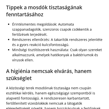
Tippek a mosdók tisztaságának
fenntartásához
Érintésmentes megoldások: Automata
szappanadagolók, szenzoros csapok csökkentik a
fertőzések terjedését.
Rendszeres ellenőrzés: A takarítók rendszeres jelenléte
és a gyors reakció kulcsfontosságú.
Minőségi tisztítószerek használata: Csak olyan szereket
alkalmazzunk, amelyek hatékonyak a baktériumok és
vírusok ellen.
A higiénia nemcsak elvárás, hanem
szükséglet
A közösségi terek mosdóinak tisztasága nem csupán
esztétikai kérdés, hanem egészségügyi szempontból is
alapvető fontosságú. A rendszeresen karbantartott,
fertőtlenített vizesblokkok nemcsak a látogatók
elégedettségét növelik, hanem hozzájárulnak a fertőzések