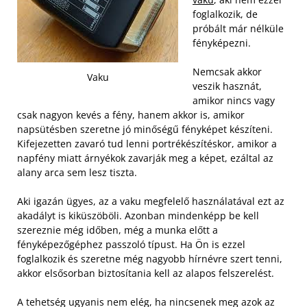
foglalkozik, de
próbált már nélküle
fényképezni.
Nemcsak akkor
Vaku
veszik hasznát,
amikor nincs vagy
csak nagyon kevés a fény, hanem akkor is, amikor
napsütésben szeretne jó minőségű fényképet készíteni.
Kifejezetten zavaró tud lenni portrékészítéskor, amikor a
napfény miatt árnyékok zavarják meg a képet, ezáltal az
alany arca sem lesz tiszta.
Aki igazán ügyes, az a vaku megfelelő használatával ezt az
akadályt is kiküszöböli. Azonban mindenképp be kell
szereznie még időben, még a munka előtt a
fényképezőgéphez passzoló típust. Ha Ön is ezzel
foglalkozik és szeretne még nagyobb hírnévre szert tenni,
akkor elsősorban biztosítania kell az alapos felszerelést.
A tehetség ugyanis nem elég, ha nincsenek meg azok az