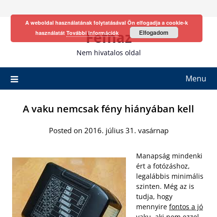
Skip
to
A weboldal használatának folytatásával Ön elfogadja a cookie-k
content
Fefhaz
Elfogadom
használatát
További információk
Nem hivatalos oldal
Menu
A vaku nemcsak fény hiányában kell
Posted on 2016. július 31. vasárnap
Manapság mindenki
ért a fotózáshoz,
legalábbis minimális
szinten. Még az is
tudja, hogy
mennyire
fontos a jó
vaku
, aki nem ezzel