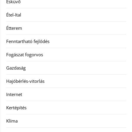
Esküvő
Étel-Ital
Étterem
Fenntartható fejlődés
Fogászat fogorvos
Gazdaság
Hajóbérlés-vitorlás
Internet
Kertépítés
Klíma