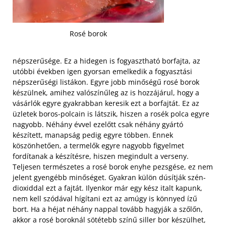
Rosé borok
népszerűsége. Ez a hidegen is fogyasztható borfajta, az
utóbbi években igen gyorsan emelkedik a fogyasztási
népszerűségi listákon. Egyre jobb minőségű rosé borok
készülnek, amihez valószínűleg az is hozzájárul, hogy a
vásárlók egyre gyakrabban keresik ezt a borfajtát. Ez az
üzletek boros-polcain is látszik, hiszen a rosék polca egyre
nagyobb. Néhány évvel ezelőtt csak néhány gyártó
készített, manapság pedig egyre többen.
Ennek
köszönhetően, a termelők egyre nagyobb figyelmet
fordítanak a készítésre, hiszen megindult a verseny.
Teljesen természetes a rosé borok enyhe pezsgése, ez nem
jelent gyengébb minőséget. Gyakran külön dúsítják szén-
dioxiddal ezt a fajtát. Ilyenkor már egy kész italt kapunk,
nem kell szódával hígítani ezt az amúgy is könnyed ízű
bort. Ha a héjat néhány nappal tovább hagyják a szőlőn,
akkor a rosé boroknál sötétebb színű siller bor készülhet,