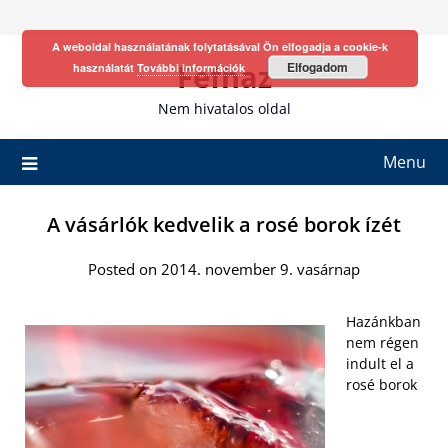
Skip
to
A weboldal használatának folytatásával Ön elfogadja a cookie-k
content
Fefhaz
Elfogadom
használatát
További információk
Nem hivatalos oldal
Menu
A vásárlók kedvelik a rosé borok ízét
Posted on 2014. november 9. vasárnap
Hazánkban
nem régen
indult el a
rosé borok