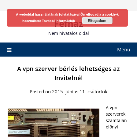
Skip
to
A weboldal használatának folytatásával Ön elfogadja a cookie-k
content
Fefhaz
Elfogadom
használatát
További információk
Nem hivatalos oldal
Menu
A vpn szerver bérlés lehetséges az
Invitelnél
Posted on 2015. június 11. csütörtök
A vpn
szerverek
számtalan
előnyt