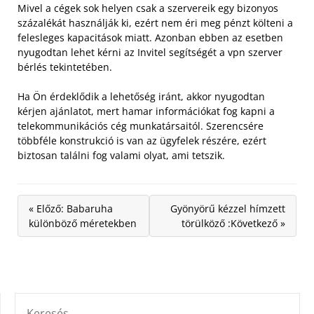
Mivel a cégek sok helyen csak a szervereik egy bizonyos
százalékát használják ki, ezért nem éri meg pénzt költeni a
felesleges kapacitások miatt. Azonban ebben az esetben
nyugodtan lehet kérni az Invitel segítségét a vpn szerver
bérlés tekintetében.
Ha Ön érdeklődik a lehetőség iránt, akkor nyugodtan
kérjen ajánlatot, mert hamar információkat fog kapni a
telekommunikációs cég munkatársaitól. Szerencsére
többféle konstrukció is van az ügyfelek részére, ezért
biztosan találni fog valami olyat, ami tetszik.
« Előző: Babaruha
Gyönyörű kézzel hímzett
különböző méretekben
törülköző :Következő »
KERESÉS: