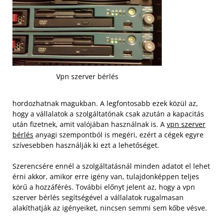
Vpn szerver bérlés
hordozhatnak magukban. A legfontosabb ezek közül az,
hogy a vállalatok a szolgáltatónak csak azután a kapacitás
után fizetnek, amit valójában használnak is. A
vpn szerver
bérlés
anyagi szempontból is megéri, ezért a cégek egyre
szívesebben használják ki ezt a lehetőséget.
Szerencsére ennél a szolgáltatásnál minden adatot el lehet
érni akkor, amikor erre igény van, tulajdonképpen teljes
körű a hozzáférés. További előnyt jelent az, hogy a vpn
szerver bérlés segítségével a vállalatok rugalmasan
alakíthatják az igényeiket, nincsen semmi sem kőbe vésve.