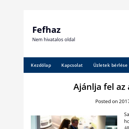
Skip
to
content
Fefhaz
Nem hivatalos oldal
Kezdőlap
Kapcsolat
Üzletek bérlése
Ajánlja fel az
Posted on 2017
Sa
ho
ál