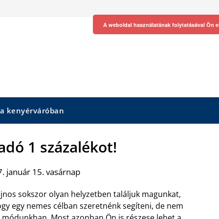
A weboldal használatának folytatásával Ön e
 a kenyérváróban
 adó 1 százalékot!
. január 15. vasárnap
jnos sokszor olyan helyzetben találjuk magunkat,
gy egy nemes célban szeretnénk segíteni, de nem
l módunkban. Most azonban Ön is részese lehet a