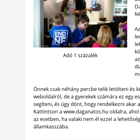
Da
fe
Az
le
le
kó
Adó 1 százalék
az
di
m
Önnek csak néhány percbe telik letölteni és ki
weboldalról, de a gyerekek számára ez egy es
segíteni, és úgy dönt, hogy rendelkezni akar a
Kattintson a www.daganatos.hu oldalra, ahol
az esetben, ha valaki nem él ezzel a lehetőség
államkasszába.