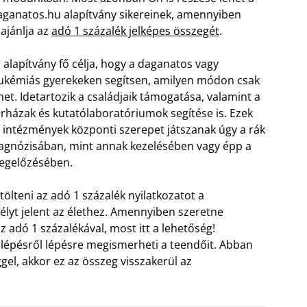
ganatos.hu alapítvány sikereinek, amennyiben
lajánlja az
adó 1 százalék jelképes összegét
.
 alapítvány fő célja, hogy a daganatos vagy
ukémiás gyerekeken segítsen, amilyen módon csak
het. Idetartozik a családjaik támogatása, valamint a
rházak és kutatólaboratóriumok segítése is. Ezek
 intézmények központi szerepet játszanak úgy a rák
agnózisában, mint annak kezelésében vagy épp a
egelőzésében.
tölteni az adó 1 százalék nyilatkozatot a
élyt jelent az élethez. Amennyiben szeretne
z adó 1 százalékával, most itt a lehetőség!
 lépésről lépésre megismerheti a teendőit. Abban
gel, akkor ez az összeg visszakerül az