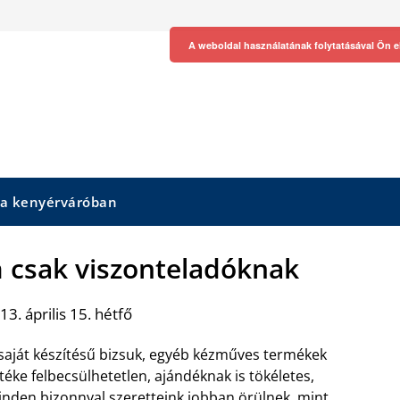
A weboldal használatának folytatásával Ön e
 a kenyérváróban
m csak viszonteladóknak
3. április 15. hétfő
saját készítésű bizsuk, egyéb kézműves termékek
téke felbecsülhetetlen, ajándéknak is tökéletes,
nden bizonnyal szeretteink jobban örülnek, mint