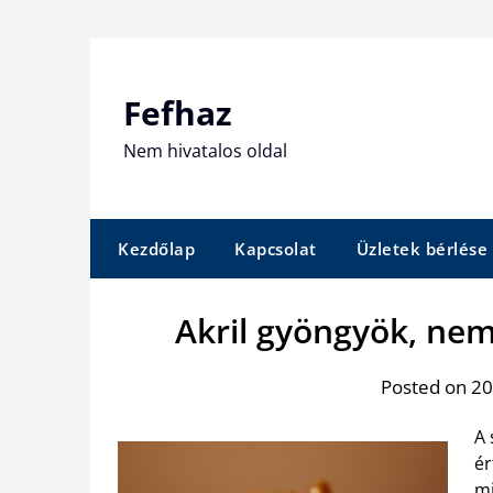
Skip
to
content
Fefhaz
Nem hivatalos oldal
Kezdőlap
Kapcsolat
Üzletek bérlése
Akril gyöngyök, ne
Posted on 201
A 
ér
mi