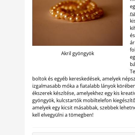
eg
n
ki
ki
és
ár
fo
Akril gyöngyök
eg
bá
T
boltok és egyéb kereskedések, amelyek népsz
izgalmasabb móka a fiatalabb lányok körében
ékszerek készítése, amelyekhez egy kis kreati
gyöngyök, kulcstartók mobiltelefon kiegészítők
amelyek egy kicsit másabbak, szebbek lehetn
kell elvegyülni a tömegben!