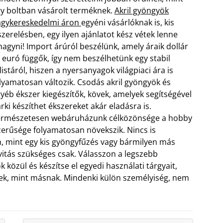
y boltban vásárolt terméknek.
Akril gyöngyök
agykereskedelmi áron
egyéni vásárlóknak is, kis
szerelésben, egy ilyen ajánlatot kész vétek lenne
hagyni! Import árúról beszélünk, amely áraik dollár
 euró függők, így nem beszélhetünk egy stabil
listáról, hiszen a nyersanyagok világpiaci ára is
lyamatosan változik. Csodás akril gyöngyök és
yéb ékszer kiegészítők, kövek, amelyek segítségével
rki készíthet ékszereket akár eladásra is.
ermészetesen webáruházunk célközönsége a hobby
erűsége folyamatosan növekszik. Nincs is
, mint egy kis gyöngyfűzés vagy bármilyen más
vitás szükséges csak. Válasszon a legszebb
 közül és készítse el egyedi használati tárgyait,
ek, mint másnak. Mindenki külön személyiség, nem