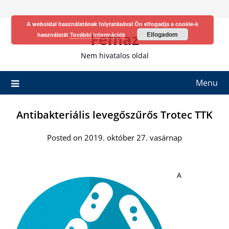
Skip
to
A weboldal használatának folytatásával Ön elfogadja a cookie-k
content
Fefhaz
Elfogadom
használatát
További információk
Nem hivatalos oldal
Menu
Antibakteriális levegőszűrős Trotec TTK
Posted on 2019. október 27. vasárnap
A