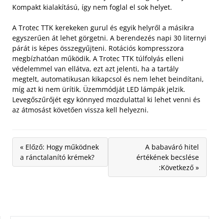
Kompakt kialakítású, így nem foglal el sok helyet.
A Trotec TTK kerekeken gurul és egyik helyről a másikra
egyszerűen át lehet görgetni. A berendezés napi 30 liternyi
párát is képes összegyűjteni. Rotációs kompresszora
megbízhatóan működik. A Trotec TTK túlfolyás elleni
védelemmel van ellátva, ezt azt jelenti, ha a tartály
megtelt, automatikusan kikapcsol és nem lehet beindítani,
míg azt ki nem ürítik. Üzemmódját LED lámpák jelzik.
Levegőszűrőjét egy könnyed mozdulattal ki lehet venni és
az átmosást követően vissza kell helyezni.
« Előző: Hogy működnek
A babaváró hitel
a ránctalanító krémek?
értékének becslése
:Következő »