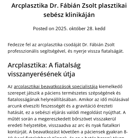
Arcplasztika Dr. Fábián Zsolt plasztikai
sebész klinikáján
Posted on 2025. október 28. kedd
Fedezze fel az arcplasztika csodáját Dr. Fábián Zsolt
professzionális segítségével, és nyerje vissza fiatalságát.
Arcplasztika: A fiatalság
visszanyerésének útja
Az
arcplasztikai beavatkozások specialistája
kiemelkedő
szerepet játszik a páciens természetes szépségének és
fiatalosságának helyreállításában. Amikor az idő múlásával
arcunk elveszíti feszességét és a gravitáció érezteti
hatását, ez a sebészi eljárás valódi megoldást nyújthat. A
műtét során a megereszkedett bőrszövet visszakerül
eredeti helyzetébe, visszaadva az arc és nyak fiatalkori
kontúrját. A beavatkozást követően a páciensek gyakran 8-