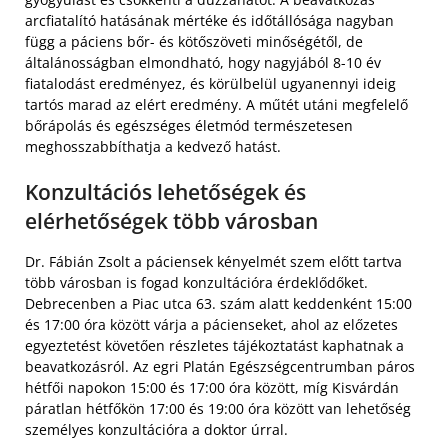
arcfiatalító hatásának mértéke és időtállósága nagyban
függ a páciens bőr- és kötőszöveti minőségétől, de
általánosságban elmondható, hogy nagyjából 8-10 év
fiatalodást eredményez, és körülbelül ugyanennyi ideig
tartós marad az elért eredmény. A műtét utáni megfelelő
bőrápolás és egészséges életmód természetesen
meghosszabbíthatja a kedvező hatást.
Konzultációs lehetőségek és
elérhetőségek több városban
Dr. Fábián Zsolt a páciensek kényelmét szem előtt tartva
több városban is fogad konzultációra érdeklődőket.
Debrecenben a Piac utca 63. szám alatt keddenként 15:00
és 17:00 óra között várja a pácienseket, ahol az előzetes
egyeztetést követően részletes tájékoztatást kaphatnak a
beavatkozásról. Az egri Platán Egészségcentrumban páros
hétfői napokon 15:00 és 17:00 óra között, míg Kisvárdán
páratlan hétfőkön 17:00 és 19:00 óra között van lehetőség
személyes konzultációra a doktor úrral.