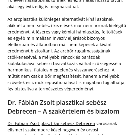
10 évvel fiatalabbnak tűnnek, és ez a hatás hosszú távon,
akár egy évtizedig is megmaradhat.
Az arcplasztika különleges alternatívát kínál azoknak,
akiknél a nem-sebészi kezelések már nem hoznak kielégítő
eredményt. A lézeres vagy kémiai hámlasztás, feltöltések
és egyéb minimálisan invazív eljárások bizonyos
életkorban és állapotban már nem képesek a kívánt
eredményt biztosítani. Az arcbőr rugalmasságának
csökkenésével, a mélyebb ráncok és barázdák
kialakulásával sebészi beavatkozás válhat szükségessé a
harmonikus, fiatalos megjelenés visszanyeréséhez. A
műtét nem csak a bőr megfeszítését, hanem a mélyebb
szövetek és izmok repositionálását is magában foglalhatja,
így biztosítva a természetes végeredményt.
Dr. Fábián Zsolt plasztikai sebész
Debrecen – A szakértelem és bizalom
Dr. Fábián Zsolt plasztikai sebész Debrecen
városának
elismert szakembere közel negyven év orvosi