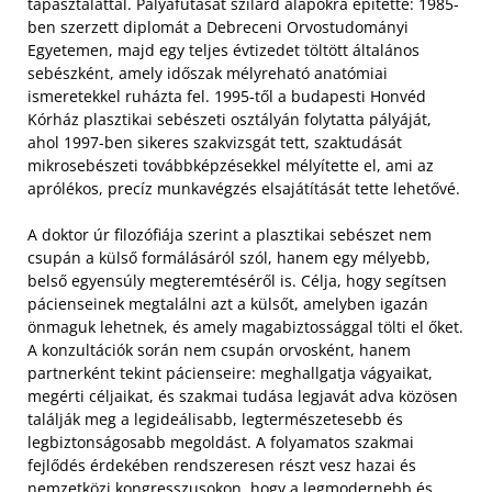
tapasztalattal. Pályafutását szilárd alapokra építette: 1985-
ben szerzett diplomát a Debreceni Orvostudományi
Egyetemen, majd egy teljes évtizedet töltött általános
sebészként, amely időszak mélyreható anatómiai
ismeretekkel ruházta fel. 1995-től a budapesti Honvéd
Kórház plasztikai sebészeti osztályán folytatta pályáját,
ahol 1997-ben sikeres szakvizsgát tett, szaktudását
mikrosebészeti továbbképzésekkel mélyítette el, ami az
aprólékos, precíz munkavégzés elsajátítását tette lehetővé.
A doktor úr filozófiája szerint a plasztikai sebészet nem
csupán a külső formálásáról szól, hanem egy mélyebb,
belső egyensúly megteremtéséről is. Célja, hogy segítsen
pácienseinek megtalálni azt a külsőt, amelyben igazán
önmaguk lehetnek, és amely magabiztossággal tölti el őket.
A konzultációk során nem csupán orvosként, hanem
partnerként tekint pácienseire: meghallgatja vágyaikat,
megérti céljaikat, és szakmai tudása legjavát adva közösen
találják meg a legideálisabb, legtermészetesebb és
legbiztonságosabb megoldást. A folyamatos szakmai
fejlődés érdekében rendszeresen részt vesz hazai és
nemzetközi kongresszusokon, hogy a legmodernebb és