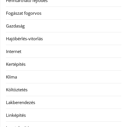
Fenntartható fejlődés
Fogászat fogorvos
Gazdaság
Hajóbérlés-vitorlás
Internet
Kertépítés
Klíma
Költöztetés
Lakberendezés
Linképítés