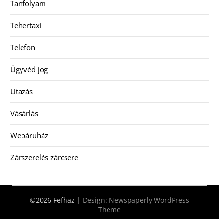
Tanfolyam
Tehertaxi
Telefon
Ügyvéd jog
Utazás
Vásárlás
Webáruház
Zárszerelés zárcsere
©2026 Fefhaz
| Design:
Newspaperly WordPress
Theme