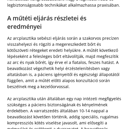
legbiztonságosabb technikákat alkalmazhassa praxisában.
A műtéti eljárás részletei és
eredményei
Az arcplasztika sebészi eljárás során a szakorvos precízen
visszahelyezi és rögzíti a megereszkedett bőrt és
kötőszöveti rétegeket eredeti helyükre. A műtét következő
lépéseként a felesleges bőrt eltávolítják, majd megfeszítik
az arc és nyak bőrét, így érve el a fiatalos, feszes hatást. A
beavatkozást végezhetik helyi érzéstelenítésben vagy
altatásban is, a páciens igényeitől és egészségi állapotától
függően, amit a műtét előtti alapos konzultáció során
beszélnek meg a kezelőorvossal.
Az arcplasztika után általában egy nap intézeti megfigyelés
szükséges a páciens biztonságának és kényelmének
érdekében. A varratszedés általában 10-14 nappal a
beavatkozást követően történik, addig speciális, rugalmas
kompressziós kötés viselése javasolt, ami elősegíti a
gyógyulást és csökkenti a duzzanatot. A beavatkozás