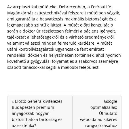
Az arcplasztikai műtéteket Debrecenben, a ForYouLife
Magánkórház csúcstechnikával felszerelt műtőiben végzik,
ami garantálja a beavatkozás maximális biztonságát és a
legmagasabb szintű ellátást. A műtét előtti konzultáció
során a doktor úr részletesen felméri a páciens igényeit,
tájékoztat a lehetőségekről és a várható eredményekről,
valamint válaszol minden felmerülő kérdésre. A műtét
utáni kontrollvizsgálatok ugyancsak a fent említett
rendelési időkben és helyszíneken történnek, ahol nyomon
követhető a gyógyulási folyamat és a szakorvos személyre
szabott tanácsokkal segíti a mielőbbi felépülést.
« Előző: Generálkivitelezés
Google
Budapesten prémium
optimalizálás:
anyagokkal: hogyan
Útmutató
biztosítható a tartósság és
weboldalad sikeres
az esztétika?
rangsorolásához