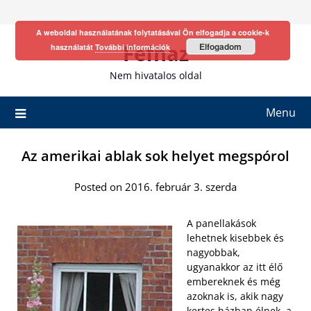
Skip
to
A weboldal használatának folytatásával Ön elfogadja a cookie-k
content
Fefhaz
Elfogadom
használatát
További információk
Nem hivatalos oldal
Menu
Az amerikai ablak sok helyet megspórol
Posted on 2016. február 3. szerda
A panellakások
lehetnek kisebbek és
nagyobbak,
ugyanakkor az itt élő
embereknek és még
azoknak is, akik nagy
kertes házban élnek, a