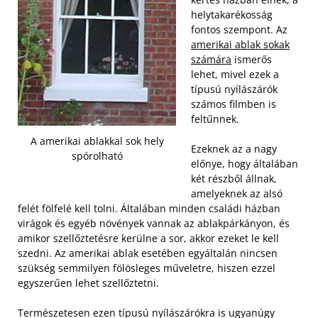
helytakarékosság
fontos szempont. Az
amerikai ablak sokak
számára
ismerős
lehet, mivel ezek a
típusú nyílászárók
számos filmben is
feltűnnek.
A amerikai ablakkal sok hely
Ezeknek az a nagy
spórolható
előnye, hogy általában
két részből állnak,
amelyeknek az alsó
felét fölfelé kell tolni. Általában minden családi házban
virágok és egyéb növények vannak az ablakpárkányon, és
amikor szellőztetésre kerülne a sor, akkor ezeket le kell
szedni. Az amerikai ablak esetében egyáltalán nincsen
szükség semmilyen fölösleges műveletre, hiszen ezzel
egyszerűen lehet szellőztetni.
Természetesen ezen típusú nyílászárókra is ugyanúgy