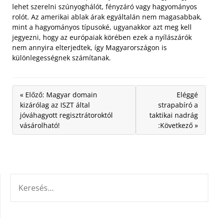
lehet szerelni szúnyoghálót, fényzáró vagy hagyományos
rolót. Az amerikai ablak árak egyáltalán nem magasabbak,
mint a hagyományos típusoké, ugyanakkor azt meg kell
jegyezni, hogy az európaiak körében ezek a nyílászárók
nem annyira elterjedtek, így Magyarországon is
különlegességnek számítanak.
« Előző: Magyar domain
Eléggé
kizárólag az ISZT által
strapabíró a
jóváhagyott regisztrátoroktól
taktikai nadrág
vásárolható!
:Következő »
KERESÉS: