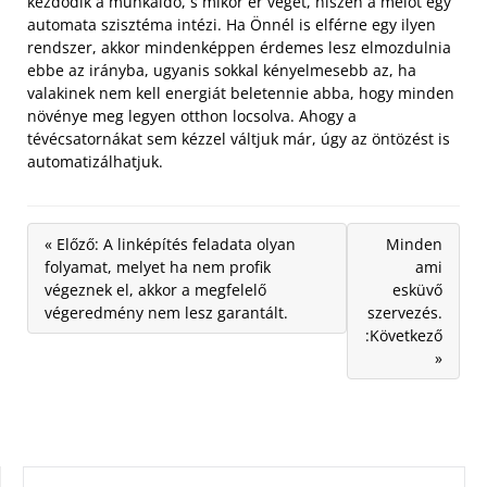
kezdődik a munkaidő, s mikor ér véget, hiszen a melót egy
automata szisztéma intézi. Ha Önnél is elférne egy ilyen
rendszer, akkor mindenképpen érdemes lesz elmozdulnia
ebbe az irányba, ugyanis sokkal kényelmesebb az, ha
valakinek nem kell energiát beletennie abba, hogy minden
növénye meg legyen otthon locsolva. Ahogy a
tévécsatornákat sem kézzel váltjuk már, úgy az öntözést is
automatizálhatjuk.
« Előző: A linképítés feladata olyan
Minden
folyamat, melyet ha nem profik
ami
végeznek el, akkor a megfelelő
esküvő
végeredmény nem lesz garantált.
szervezés.
:Következő
»
KERESÉS: