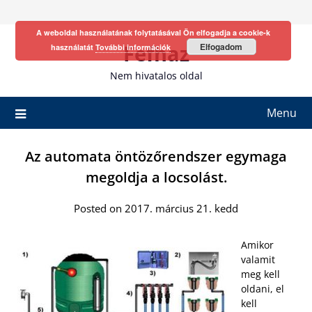
Skip
to
A weboldal használatának folytatásával Ön elfogadja a cookie-k
content
Fefhaz
Elfogadom
használatát
További információk
Nem hivatalos oldal
Menu
Az automata öntözőrendszer egymaga
megoldja a locsolást.
Posted on 2017. március 21. kedd
Amikor
valamit
meg kell
oldani, el
kell