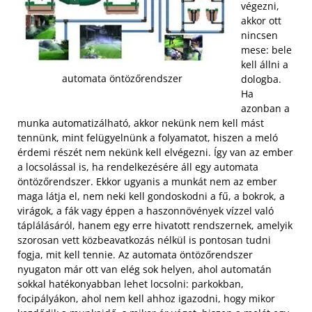
végezni,
akkor ott
nincsen
mese: bele
kell állni a
automata öntözőrendszer
dologba.
Ha
azonban a
munka automatizálható, akkor nekünk nem kell mást
tennünk, mint felügyelnünk a folyamatot, hiszen a meló
érdemi részét nem nekünk kell elvégezni. Így van az ember
a locsolással is, ha rendelkezésére áll egy automata
öntözőrendszer. Ekkor ugyanis a munkát nem az ember
maga látja el, nem neki kell gondoskodni a fű, a bokrok, a
virágok, a fák vagy éppen a haszonnövények vízzel való
táplálásáról, hanem egy erre hivatott rendszernek, amelyik
szorosan vett közbeavatkozás nélkül is pontosan tudni
fogja, mit kell tennie.
Az automata öntözőrendszer
nyugaton már ott van elég sok helyen, ahol automatán
sokkal hatékonyabban lehet locsolni: parkokban,
focipályákon, ahol nem kell ahhoz igazodni, hogy mikor