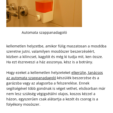
Automata szappanadagoló
kellemetlen helyzetbe, amikor fülig maszatosan a mosdóba
szeretne jutni, valamilyen mosdószer beszerzéséért,
közben a kilincset, kagylót és még ki tudja mit, ken össze.
Ha ezt észreveszi a ház asszonya, kész is a botrány.
Hogy ezeket a kellemetlen helyzeteket
elkerülje, tanácsos
az automata szappanadagoló
készülék beszerzése és a
garázsba vagy az alagsorba a felszerelése. Ennek
segítségével több gondnak is véget vethet, elsősorban már
nem lesz szükség végigsétálni olajos, koszos kézzel a
házon, egyszerűen csak alátartja a kezét és csorog is a
folyékony mosószer.