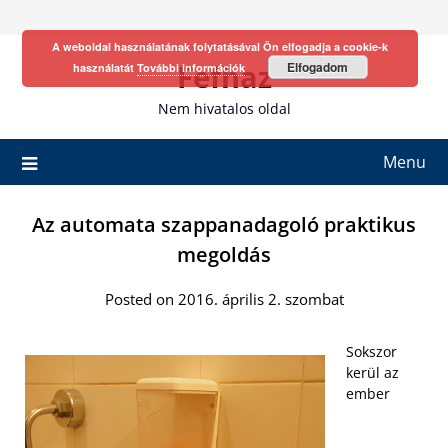
Skip
to
A weboldal használatának folytatásával Ön elfogadja a cookie-k
content
Fefhaz
Elfogadom
használatát
További információk
Nem hivatalos oldal
Menu
Az automata szappanadagoló praktikus
megoldás
Posted on 2016. április 2. szombat
Sokszor
kerül az
ember