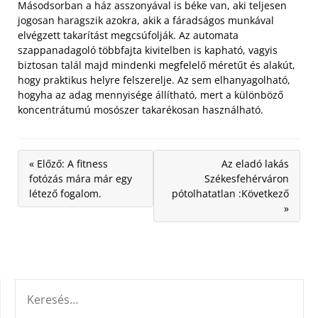
Másodsorban a ház asszonyával is béke van, aki teljesen
jogosan haragszik azokra, akik a fáradságos munkával
elvégzett takarítást megcsúfolják. Az automata
szappanadagoló többfajta kivitelben is kapható, vagyis
biztosan talál majd mindenki megfelelő méretűt és alakút,
hogy praktikus helyre felszerelje. Az sem elhanyagolható,
hogyha az adag mennyisége állítható, mert a különböző
koncentrátumú mosószer takarékosan használható.
« Előző: A fitness
Az eladó lakás
fotózás mára már egy
Székesfehérváron
létező fogalom.
pótolhatatlan :Következő
»
KERESÉS: