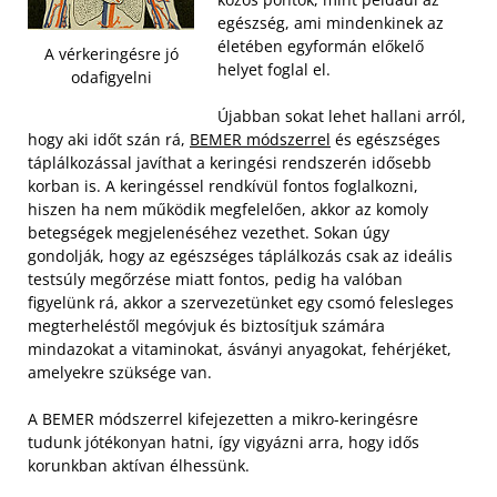
egészség, ami mindenkinek az
életében egyformán előkelő
A vérkeringésre jó
helyet foglal el.
odafigyelni
Újabban sokat lehet hallani arról,
hogy aki időt szán rá,
BEMER módszerrel
és egészséges
táplálkozással javíthat a keringési rendszerén idősebb
korban is. A keringéssel rendkívül fontos foglalkozni,
hiszen ha nem működik megfelelően, akkor az komoly
betegségek megjelenéséhez vezethet.
Sokan úgy
gondolják, hogy az egészséges táplálkozás csak az ideális
testsúly megőrzése miatt fontos, pedig ha valóban
figyelünk rá, akkor a szervezetünket egy csomó felesleges
megterheléstől megóvjuk és biztosítjuk számára
mindazokat a vitaminokat, ásványi anyagokat, fehérjéket,
amelyekre szüksége van.
A BEMER módszerrel kifejezetten a mikro-keringésre
tudunk jótékonyan hatni, így vigyázni arra, hogy idős
korunkban aktívan élhessünk.