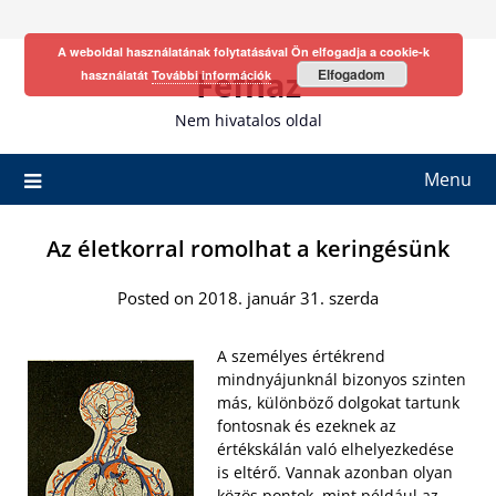
Skip
to
A weboldal használatának folytatásával Ön elfogadja a cookie-k
content
Fefhaz
Elfogadom
használatát
További információk
Nem hivatalos oldal
Menu
Az életkorral romolhat a keringésünk
Posted on 2018. január 31. szerda
A személyes értékrend
mindnyájunknál bizonyos szinten
más, különböző dolgokat tartunk
fontosnak és ezeknek az
értékskálán való elhelyezkedése
is eltérő. Vannak azonban olyan
közös pontok, mint például az