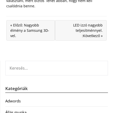
választani, mert biztos lehet abban, hogy nem kell
csalódnia benne.
« Előző: Nagyobb
LED izzó nagyobb
élmény a Samsung 3D-
teljesítménnyel.
vel.
:Következő »
KERESÉS:
Kategóriák
Adwords
Állás munka