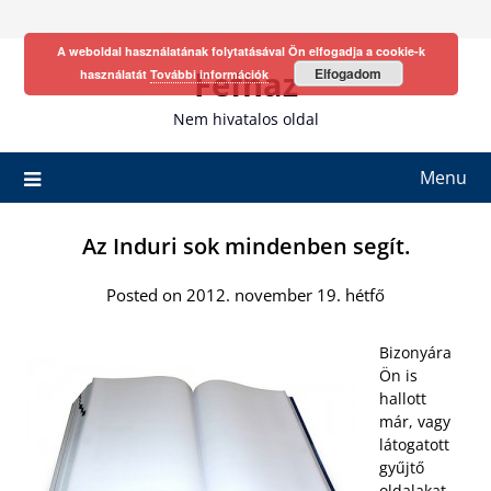
Skip
to
A weboldal használatának folytatásával Ön elfogadja a cookie-k
content
Fefhaz
Elfogadom
használatát
További információk
Nem hivatalos oldal
Menu
Az Induri sok mindenben segít.
Posted on 2012. november 19. hétfő
Bizonyára
Ön is
hallott
már, vagy
látogatott
gyűjtő
oldalakat,