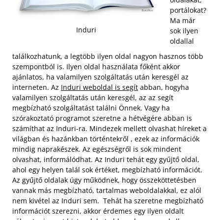
portálokat?
Ma már
Induri
sok ilyen
oldallal
találkozhatunk, a legtöbb ilyen oldal nagyon hasznos több
szempontból is. Ilyen oldal használata főként akkor
ajánlatos, ha valamilyen szolgáltatás után keresgél az
interneten. Az
Induri weboldal is segít
abban, hogyha
valamilyen szolgáltatás után keresgél, az az segít
megbízható szolgáltatást találni Önnek. Vagy ha
szórakoztató programot szeretne a hétvégére abban is
számíthat az Induri-ra.
Mindezek mellett olvashat híreket a
világban és hazánkban történtekről , ezek az információk
mindig naprakészek. Az egészségről is sok mindent
olvashat, informálódhat. Az Induri tehát egy gyűjtő oldal,
ahol egy helyen talál sok értéket, megbízható információt.
Az gyűjtő oldalak úgy működnek, hogy összeköttetésben
vannak más megbízható, tartalmas weboldalakkal, ez alól
nem kivétel az Induri sem. Tehát ha szeretne megbízható
információt szerezni, akkor érdemes egy ilyen oldalt