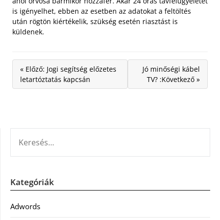
ahol orvosa bármikor hozzáfér. Akár 24 órás távfelügyeletet
is igényelhet, ebben az esetben az adatokat a feltöltés
után rögtön kiértékelik, szükség esetén riasztást is
küldenek.
« Előző: Jogi segítség előzetes
Jó minőségi kábel
letartóztatás kapcsán
TV? :Következő »
KERESÉS:
Kategóriák
Adwords