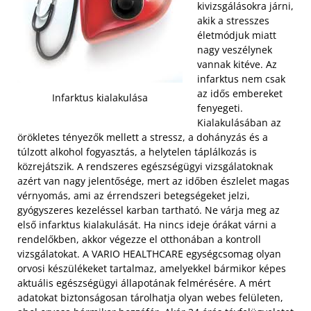
kivizsgálásokra járni,
akik a stresszes
életmódjuk miatt
nagy veszélynek
vannak kitéve. Az
infarktus nem csak
az idős embereket
Infarktus kialakulása
fenyegeti.
Kialakulásában az
örökletes tényezők mellett a stressz, a dohányzás és a
túlzott alkohol fogyasztás, a helytelen táplálkozás is
közrejátszik. A rendszeres egészségügyi vizsgálatoknak
azért van nagy jelentősége, mert az időben észlelet magas
vérnyomás, ami az érrendszeri betegségeket jelzi,
gyógyszeres kezeléssel karban tartható. Ne várja meg az
első infarktus kialakulását.
Ha nincs ideje órákat várni a
rendelőkben, akkor végezze el otthonában a kontroll
vizsgálatokat. A VARIO HEALTHCARE egységcsomag olyan
orvosi készülékeket tartalmaz, amelyekkel bármikor képes
aktuális egészségügyi állapotának felmérésére. A mért
adatokat biztonságosan tárolhatja olyan webes felületen,