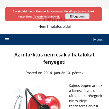
Skip
to
A weboldal használatának folytatásával Ön elfogadja a cookie-k
content
Fefhaz
Elfogadom
használatát
További információk
Nem hivatalos oldal
Menu
Az infarktus nem csak a fiatalokat
fenyegeti
Posted on 2014. január 10. péntek
Sajnos éppen annak
a korosztálynak,
társadalmi rétegnek
nincs ideje
rendszeres orvosi