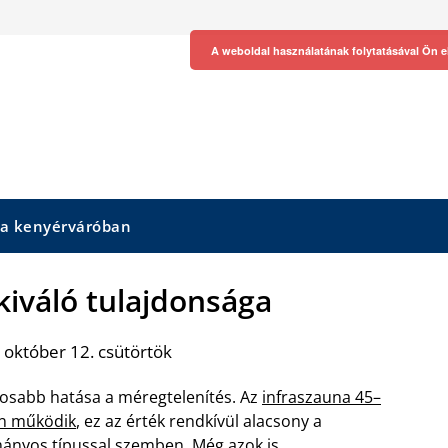
A weboldal használatának folytatásával Ön e
 a kenyérváróban
kiváló tulajdonsága
 október 12. csütörtök
osabb hatása a méregtelenítés. Az
infraszauna 45–
on működik
, ez az érték rendkívül alacsony a
nyos típussal szemben. Még azok is