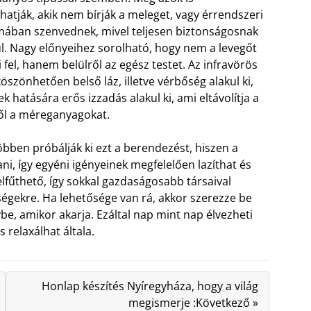
hatják, akik nem bírják a meleget, vagy érrendszeri
ában szenvednek, mivel teljesen biztonságosnak
l. Nagy előnyeihez sorolható, hogy nem a levegőt
i fel, hanem belülről az egész testet. Az infravörös
öszönhetően belső láz, illetve vérbőség alakul ki,
k hatására erős izzadás alakul ki, ami eltávolítja a
ől a méreganyagokat.
öbben próbálják ki ezt a berendezést, hiszen a
i, így egyéni igényeinek megfelelően lazíthat és
elfűthető, így sokkal gazdaságosabb társaival
ségekre. Ha lehetősége van rá, akkor szerezze be
be, amikor akarja. Ezáltal nap mint nap élvezheti
s relaxálhat általa.
Honlap készítés Nyíregyháza, hogy a világ
megismerje :Következő »