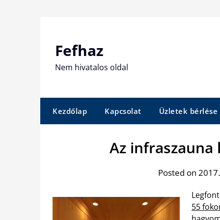
Skip
to
content
Fefhaz
Nem hivatalos oldal
Kezdőlap
Kapcsolat
Üzletek bérlése
Az infraszauna 
Posted on 2017.
Legfont
55 fok
hagyomá