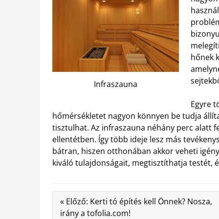
használ
problém
bizonyu
melegít
hőnek k
amelyne
sejtekb
Infraszauna
Egyre t
hőmérsékletet nagyon könnyen be tudja állítan
tisztulhat. Az infraszauna néhány perc alatt f
ellentétben. Így több ideje lesz más tevékeny
bátran, hiszen otthonában akkor veheti igény
kiváló tulajdonságait, megtisztíthatja testét, é
« Előző: Kerti tó építés kell Önnek? Nosza,
irány a tofolia.com!