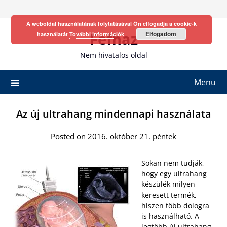
Skip
to
A weboldal használatának folytatásával Ön elfogadja a cookie-k
content
Fefhaz
Elfogadom
használatát
További információk
Nem hivatalos oldal
Menu
Az új ultrahang mindennapi használata
Posted on 2016. október 21. péntek
Sokan nem tudják,
hogy egy ultrahang
készülék milyen
keresett termék,
hiszen több dologra
is használható. A
legtöbb
új ultrahang