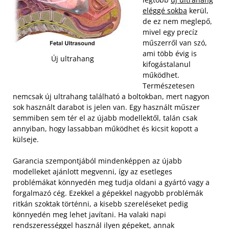
eléggé sokba
kerül,
de ez nem meglepő,
mivel egy precíz
műszerről van szó,
ami több évig is
Új ultrahang
kifogástalanul
működhet.
Természetesen
nemcsak új ultrahang található a boltokban, mert nagyon
sok használt darabot is jelen van. Egy használt műszer
semmiben sem tér el az újabb modellektől, talán csak
annyiban, hogy lassabban működhet és kicsit kopott a
külseje.
Garancia szempontjából mindenképpen az újabb
modelleket ajánlott megvenni, így az esetleges
problémákat könnyedén meg tudja oldani a gyártó vagy a
forgalmazó cég. Ezekkel a gépekkel nagyobb problémák
ritkán szoktak történni, a kisebb szereléseket pedig
könnyedén meg lehet javítani. Ha valaki napi
rendszerességgel használ ilyen gépeket, annak