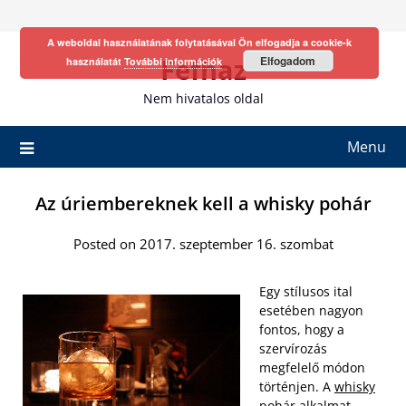
Skip
to
A weboldal használatának folytatásával Ön elfogadja a cookie-k
content
Fefhaz
Elfogadom
használatát
További információk
Nem hivatalos oldal
Menu
Az úriembereknek kell a whisky pohár
Posted on 2017. szeptember 16. szombat
Egy stílusos ital
esetében nagyon
fontos, hogy a
szervírozás
megfelelő módon
történjen. A
whisky
pohár alkalmat