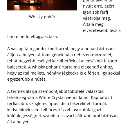
nyújt
erre, ezért
igen sok férfi
Whisky pohár
vásárolja meg.
Általa még
élvezetesebb lesz a
finom nedű elfogyasztása.
A vastag talp gondoskodik arról, hogy a pohár biztosan
álljon a helyén. A tömegének hála nehezen mozdul el,
tehát nagyobb eséllyel kerülhetőek el a leesésből fakadó
balesetek. A whisky pohár űrtartalma elegendő ahhoz,
hogy az ital mellett, néhány jégkocka is elférjen. Így sokkal
egyszerűbb a hűtés.
A termék alakja szempontjából többféle választási
lehetőség van a White Crystal weboldalán. Kapható itt
férfiasabb, szögletes típus, de a lekerekített formák
kedvelőinek sem kell üres kézzel távozniuk. Igazi
különlegességnek számít a csavart változat, ami biztosan
áll a helyén.