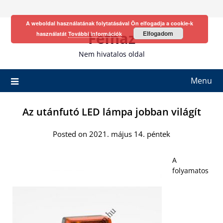
Skip
to
A weboldal használatának folytatásával Ön elfogadja a cookie-k
content
Fefhaz
Elfogadom
használatát
További információk
Nem hivatalos oldal
Menu
Az utánfutó LED lámpa jobban világít
Posted on 2021. május 14. péntek
A
folyamatos