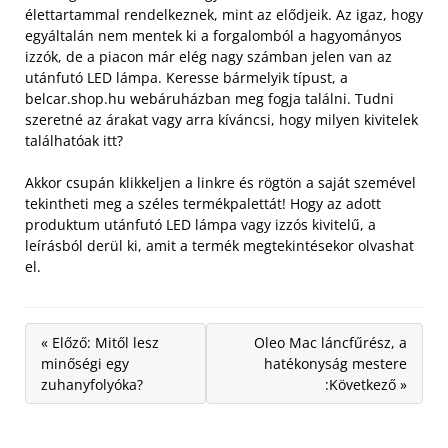
élettartammal rendelkeznek, mint az elődjeik.
Az igaz, hogy
egyáltalán nem mentek ki a forgalomból a hagyományos
izzók, de a piacon már elég nagy számban jelen van az
utánfutó LED lámpa. Keresse bármelyik típust, a
belcar.shop.hu webáruházban meg fogja találni. Tudni
szeretné az árakat vagy arra kíváncsi, hogy milyen kivitelek
találhatóak itt?
Akkor csupán klikkeljen a linkre és rögtön a saját szemével
tekintheti meg a széles termékpalettát! Hogy az adott
produktum utánfutó LED lámpa vagy izzós kivitelű, a
leírásból derül ki, amit a termék megtekintésekor olvashat
el.
« Előző: Mitől lesz
Oleo Mac láncfűrész, a
minőségi egy
hatékonyság mestere
zuhanyfolyóka?
:Következő »