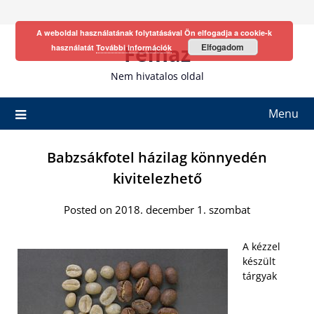
Skip
to
A weboldal használatának folytatásával Ön elfogadja a cookie-k
content
Fefhaz
Elfogadom
használatát
További információk
Nem hivatalos oldal
Menu
Babzsákfotel házilag könnyedén
kivitelezhető
Posted on 2018. december 1. szombat
A kézzel
készült
tárgyak