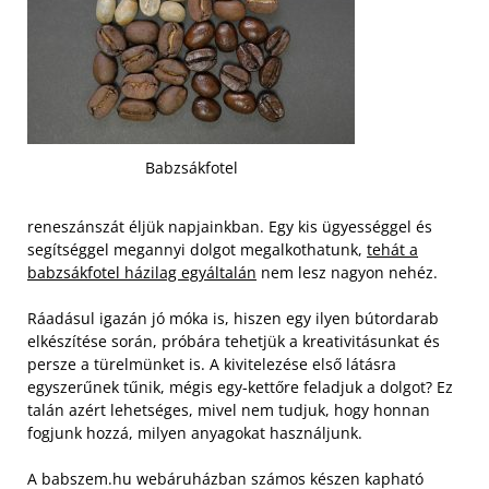
Babzsákfotel
reneszánszát éljük napjainkban. Egy kis ügyességgel és
segítséggel megannyi dolgot megalkothatunk,
tehát a
babzsákfotel házilag egyáltalán
nem lesz nagyon nehéz.
Ráadásul igazán jó móka is, hiszen egy ilyen bútordarab
elkészítése során, próbára tehetjük a kreativitásunkat és
persze a türelmünket is. A kivitelezése első látásra
egyszerűnek tűnik, mégis egy-kettőre feladjuk a dolgot? Ez
talán azért lehetséges, mivel nem tudjuk, hogy honnan
fogjunk hozzá, milyen anyagokat használjunk.
A babszem.hu webáruházban számos készen kapható