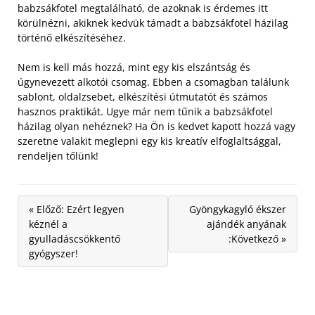
babzsákfotel megtalálható, de azoknak is érdemes itt
körülnézni, akiknek kedvük támadt a babzsákfotel házilag
történő elkészítéséhez.
Nem is kell más hozzá, mint egy kis elszántság és
úgynevezett alkotói csomag. Ebben a csomagban találunk
sablont, oldalzsebet, elkészítési útmutatót és számos
hasznos praktikát. Ugye már nem tűnik a babzsákfotel
házilag olyan nehéznek? Ha Ön is kedvet kapott hozzá vagy
szeretne valakit meglepni egy kis kreatív elfoglaltsággal,
rendeljen tőlünk!
« Előző: Ezért legyen
Gyöngykagyló ékszer
kéznél a
ajándék anyának
gyulladáscsökkentő
:Következő »
gyógyszer!