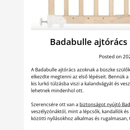
Badabulle ajtórác
Posted on 202
A Badabulle ajtórács azoknak a büszke szülők
elkezdte megtenni az első lépéseit. Bennük a 
kis lurkó túlzásba viszi a kalandvágyát és ve
lehetnek mindenhol ott.
Szerencsére ott van a
biztonságot nyújtó Bad
veszélyzónáktól, mint a lépcsők, kandallók é
közötti nyílásokhoz alkalmas és rugalmasan, t