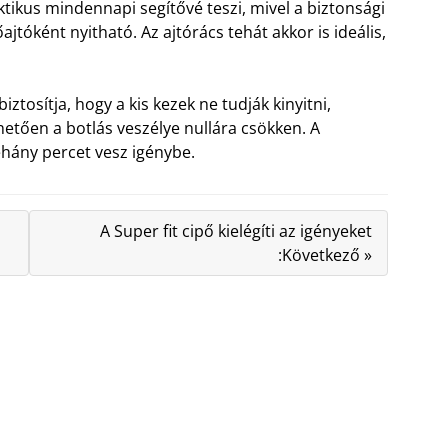
tikus mindennapi segítővé teszi, mivel a biztonsági
jtóként nyitható. Az ajtórács tehát akkor is ideális,
iztosítja, hogy a kis kezek ne tudják kinyitni,
etően a botlás veszélye nullára csökken. A
éhány percet vesz igénybe.
A Super fit cipő kielégíti az igényeket
:Következő »