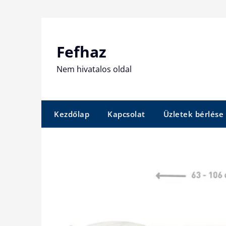
Skip
to
content
Fefhaz
Nem hivatalos oldal
Kezdőlap
Kapcsolat
Üzletek bérlése