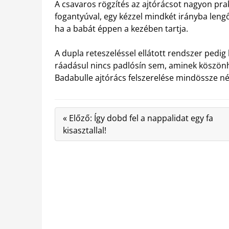
A csavaros rögzítés az ajtórácsot nagyon prak
fogantyúval, egy kézzel mindkét irányba lengőa
ha a babát éppen a kezében tartja.
A dupla reteszeléssel ellátott rendszer pedig b
ráadásul nincs padlósín sem, aminek köszönh
Badabulle ajtórács felszerelése mindössze n
« Előző: Így dobd fel a nappalidat egy fa
kisasztallal!