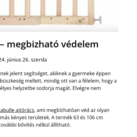
s – megbizható védelem
4. június 26. szerda
nek jelent segítséget, akiknek a gyermeke éppen
büszkeség mellett, mindig ott van a félelem, hogy a
szélyes helyzetbe sodorja magát. Elvégre nem
abulle ajtórács
, ami megbízhatóan véd az olyan
s más kényes területek. A termék 63 és 106 cm
ovábbi bővítés nélkül állítható.